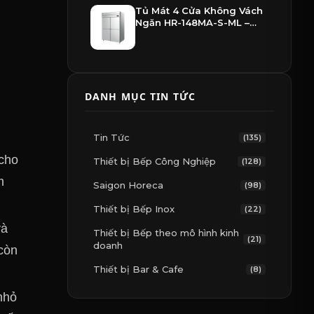
Tủ Mát 4 Cửa Không Vách
Ngăn HR-148MA-S-ML –
Hoshizaki
DANH MỤC TIN TỨC
Tin Tức
(135)
 cho
Thiết bị Bếp Công Nghiệp
(128)
m
Saigon Horeca
(98)
Thiết bị Bếp Inox
(22)
và
Thiết bị Bếp theo mô hình kinh
(21)
doanh
còn
Thiết bị Bar & Cafe
(8)
nhỏ