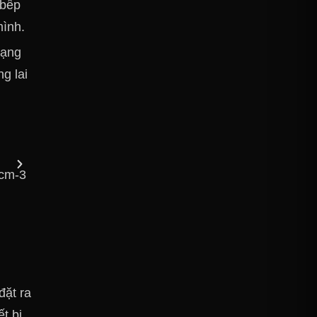
 bếp
mình.
dạng
g lai
đặt ra
t bị