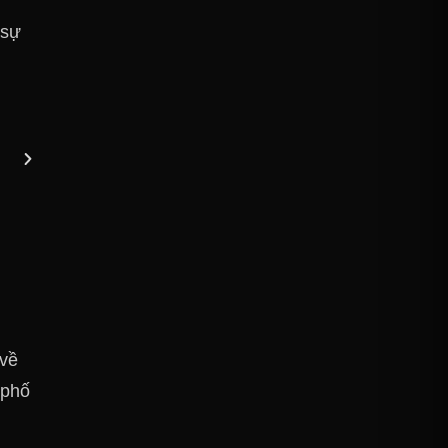
 sự
 về
 phố