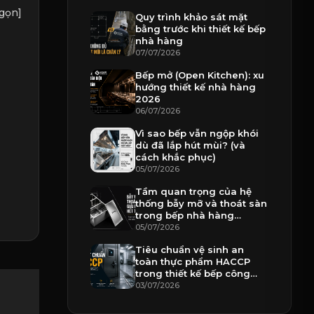
gọn]
Quy trình khảo sát mặt
bằng trước khi thiết kế bếp
nhà hàng
07/07/2026
Bếp mở (Open Kitchen): xu
hướng thiết kế nhà hàng
2026
06/07/2026
Vì sao bếp vẫn ngộp khói
dù đã lắp hút mùi? (và
cách khắc phục)
05/07/2026
Tầm quan trọng của hệ
thống bẫy mỡ và thoát sàn
trong bếp nhà hàng
chuyên nghiệp
05/07/2026
Tiêu chuẩn vệ sinh an
toàn thực phẩm HACCP
trong thiết kế bếp công
nghiệp
03/07/2026