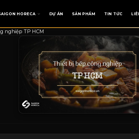
SAIGON HORECA
DỰ ÁN
SẢN PHẨM
TIN TỨC
LIÊ
ông nghiệp TP HCM