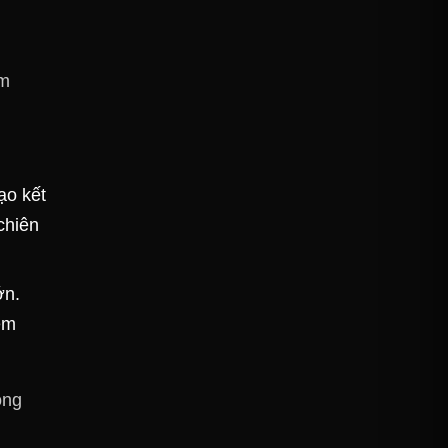
ẩm
ạo kết
chiên
ớn.
ệm
ồng