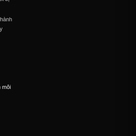
thành
y
n môi