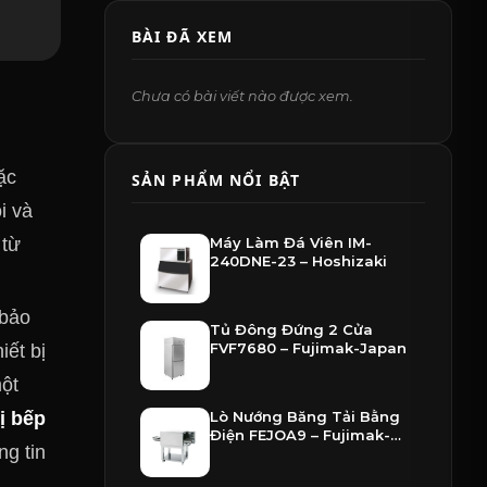
BÀI ĐÃ XEM
Chưa có bài viết nào được xem.
ặc
SẢN PHẨM NỔI BẬT
i và
Máy Làm Đá Viên IM-
 từ
240DNE-23 – Hoshizaki
 bảo
Tủ Đông Đứng 2 Cửa
FVF7680 – Fujimak-Japan
iết bị
một
Lò Nướng Băng Tải Bằng
bị bếp
Điện FEJOA9 – Fujimak-
g tin
Japan