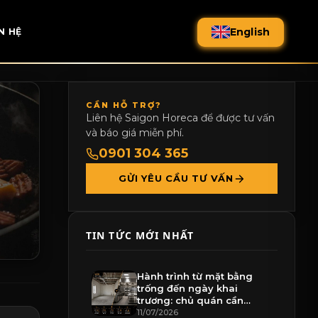
English
N HỆ
CẦN HỖ TRỢ?
Liên hệ Saigon Horeca để được tư vấn
và báo giá miễn phí.
0901 304 365
GỬI YÊU CẦU TƯ VẤN
TIN TỨC MỚI NHẤT
Hành trình từ mặt bằng
trống đến ngày khai
trương: chủ quán cần
chuẩn bị gì
11/07/2026