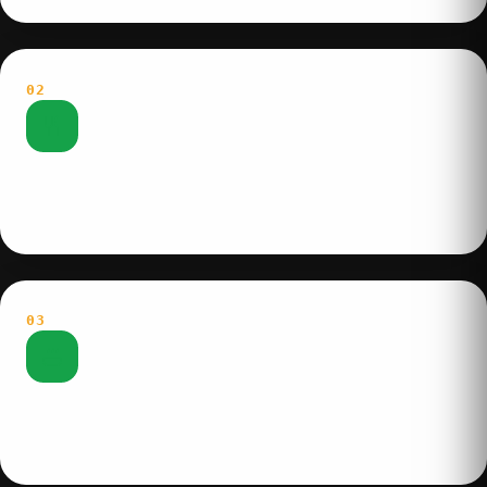
02
Sơ chế
Khu sơ chế tách biệt theo nhóm thực phẩm, giảm tiếp xúc,
dễ làm sạch và dễ kiểm soát vệ sinh.
03
Nấu
Chảo tay quay điện và tủ hấp công suất cao nấu lượng lớn,
tiết kiệm nhân sự, đúng giờ mỗi ngày.