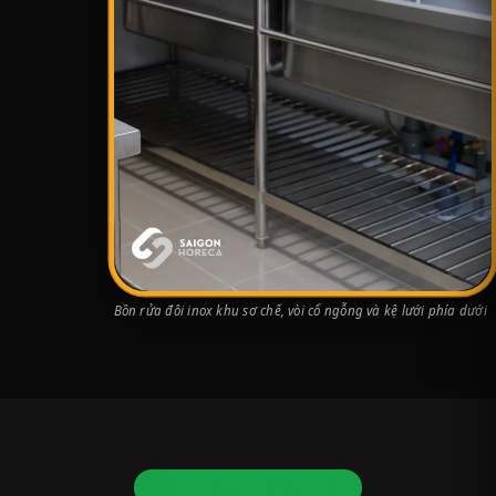
Bồn rửa đôi inox khu sơ chế, vòi cổ ngỗng và kệ lưới phía dưới
QUY HOẠCH TỔNG THỂ