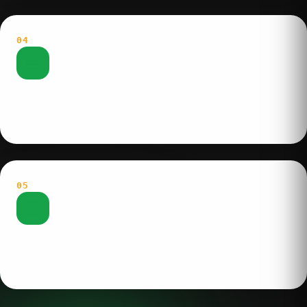
04
Chia
Bàn chia bố trí thuận tay giúp phân khu — chia suất
nhanh, chính xác cho 500 phần ăn cùng lúc.
05
Rửa
Máy rửa chén và kệ inox 3 tầng tối ưu không gian thẳng
đứng, hạn chế bề mặt tiếp xúc, sạch sẽ tuyệt đối.