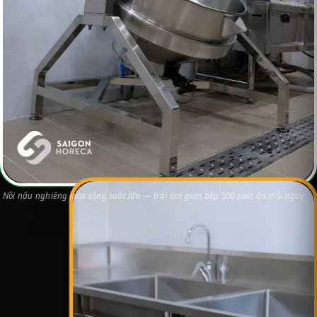
Nồi nấu nghiêng inox công suất lớn — trái tim gian bếp 500 suất ăn mỗi ngày