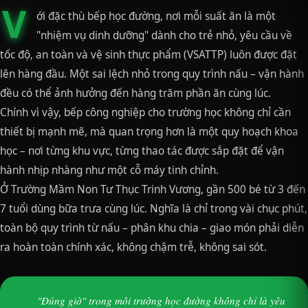
V
ới đặc thù bếp học đường, nơi mỗi suất ăn là một
"nhiệm vụ dinh dưỡng" dành cho trẻ nhỏ, yêu cầu về
tốc độ, an toàn và vệ sinh thực phẩm (VSATTP) luôn được đặt
lên hàng đầu. Một sai lệch nhỏ trong quy trình nấu – vận hành
đều có thể ảnh hưởng đến hàng trăm phần ăn cùng lúc.
Chính vì vậy, bếp công nghiệp cho trường học không chỉ cần
thiết bị mạnh mẽ, mà quan trọng hơn là một quy hoạch khoa
học – nơi từng khu vực, từng thao tác được sắp đặt để vận
hành nhịp nhàng như một cỗ máy tinh chỉnh.
Ở Trường Mầm Non Tư Thục Trinh Vương, gần 500 bé từ 3 đến
7 tuổi dùng bữa trưa cùng lúc. Nghĩa là chỉ trong vài chục phút,
toàn bộ quy trình từ nấu – phân khu chia – giao món phải diễn
ra hoàn toàn chính xác, không chậm trễ, không sai sót.
"Đúng giờ" trong môi trường học đường không chỉ là yêu