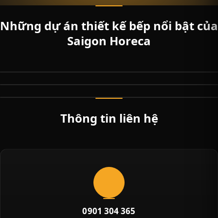
Những dự án thiết kế bếp nổi bật của
Saigon Horeca
DỰ ÁN HORECA
Viện dưỡng lão Nam An
DỰ ÁN HORECA
TRƯỜNG MẦM NON TRINH VƯƠNG
DỰ ÁN HORECA
The Brix
Thông tin liên hệ
0901 304 365