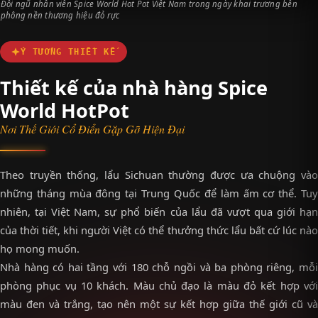
Đội ngũ nhân viên Spice World Hot Pot Việt Nam trong ngày khai trương bên
phông nền thương hiệu đỏ rực
Ý TƯỞNG THIẾT KẾ
Thiết kế của nhà hàng Spice
World HotPot
Nơi Thế Giới Cổ Điển Gặp Gỡ Hiện Đại
Theo truyền thống, lẩu Sichuan thường được ưa chuộng vào
những tháng mùa đông tại Trung Quốc để làm ấm cơ thể. Tuy
nhiên, tại Việt Nam, sự phổ biến của lẩu đã vượt qua giới hạn
của thời tiết, khi người Việt có thể thưởng thức lẩu bất cứ lúc nào
họ mong muốn.
Nhà hàng có hai tầng với 180 chỗ ngồi và ba phòng riêng, mỗi
phòng phục vụ 10 khách. Màu chủ đạo là màu đỏ kết hợp với
màu đen và trắng, tạo nên một sự kết hợp giữa thế giới cũ và