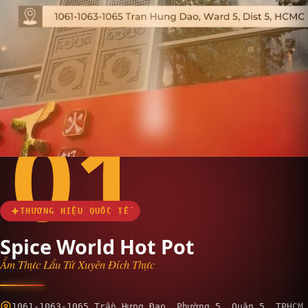
01
THƯƠNG HIỆU QUỐC TẾ
Spice World Hot Pot
Ẩm Thực Lẩu Tứ Xuyên Đích Thực
1061-1063-1065 Trần Hưng Đạo, Phường 5, Quận 5, TPHCM