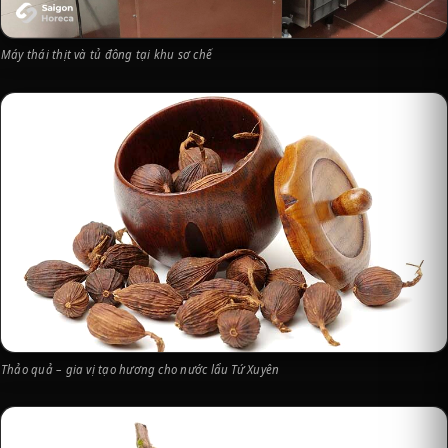
Máy thái thịt và tủ đông tại khu sơ chế
Thảo quả – gia vị tạo hương cho nước lẩu Tứ Xuyên