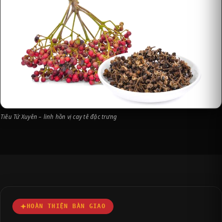
Tiêu Tứ Xuyên – linh hồn vị cay tê đặc trưng
HOÀN THIỆN BÀN GIAO