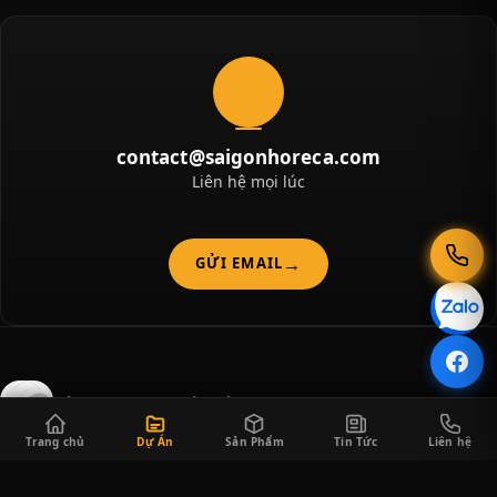
contact@saigonhoreca.com
Liên hệ mọi lúc
GỬI EMAIL
CÔNG TY TNHH SÀI GÒN HORECA
Trang chủ
Dự Án
Sản Phẩm
Tin Tức
Liên hệ
Saigon Horeca cung cấp đa dạng các sản phẩm thiết bị bếp công
nghiệp và thiết bị quầy bar phục vụ cho khách hàng trong lĩnh