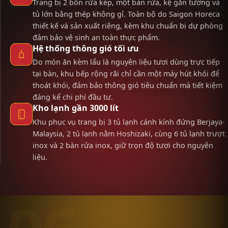
Trang bị 2 bồn rửa kép, một bàn rửa, kệ gắn tường và
tủ lớn bằng thép không gỉ. Toàn bộ do Saigon Horeca
thiết kế và sản xuất riêng, kèm khu chuẩn bị dự phòng
đảm bảo vệ sinh an toàn thực phẩm.
Hệ thống thông gió tối ưu
Do món ăn kèm lẩu là nguyên liệu tươi dùng trực tiếp
tại bàn, khu bếp rộng rãi chỉ cần một máy hút khói để
thoát khói, đảm bảo thông gió tiêu chuẩn mà tiết kiệm
đáng kể chi phí đầu tư.
Kho lạnh gần 3000 lít
Khu phục vụ trang bị 3 tủ lạnh cánh kính đứng Berjaya-
Malaysia, 2 tủ lạnh nằm Hoshizaki, cùng 6 tủ lạnh trượt
inox và 2 bàn rửa inox, giữ trọn độ tươi cho nguyên
liệu.