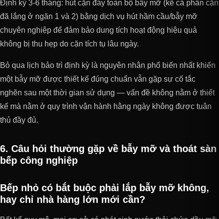
Định kỳ 3-6 tháng: hút cặn đáy toàn bộ bẫy mỡ (kể cả phần cặn
đã lắng ở ngăn 1 và 2) bằng dịch vụ hút hầm cầu/bẫy mỡ
chuyên nghiệp để đảm bảo dung tích hoạt động hiệu quả
không bị thu hẹp do cặn tích tụ lâu ngày.
Bỏ qua lịch bảo trì định kỳ là nguyên nhân phổ biến nhất khiến
một bẫy mỡ được thiết kế đúng chuẩn vẫn gặp sự cố tắc
nghẽn sau một thời gian sử dụng — vấn đề không nằm ở thiết
kế mà nằm ở quy trình vận hành hằng ngày không được tuân
thủ đầy đủ.
6. Câu hỏi thường gặp về bẫy mỡ và thoát sàn
bếp công nghiệp
Bếp nhỏ có bắt buộc phải lắp bẫy mỡ không,
hay chỉ nhà hàng lớn mới cần?