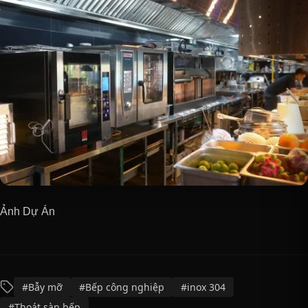
Ảnh Dự Án
#Bẫy mỡ
#Bếp công nghiệp
#inox 304
#Thoát sàn bếp