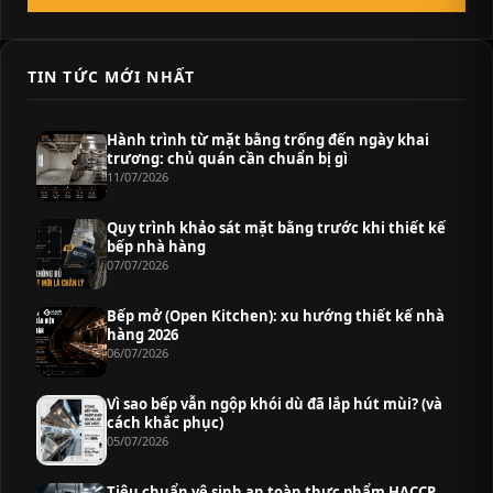
TIN TỨC MỚI NHẤT
Hành trình từ mặt bằng trống đến ngày khai
trương: chủ quán cần chuẩn bị gì
11/07/2026
Quy trình khảo sát mặt bằng trước khi thiết kế
bếp nhà hàng
07/07/2026
Bếp mở (Open Kitchen): xu hướng thiết kế nhà
hàng 2026
06/07/2026
Vì sao bếp vẫn ngộp khói dù đã lắp hút mùi? (và
cách khắc phục)
05/07/2026
Tiêu chuẩn vệ sinh an toàn thực phẩm HACCP