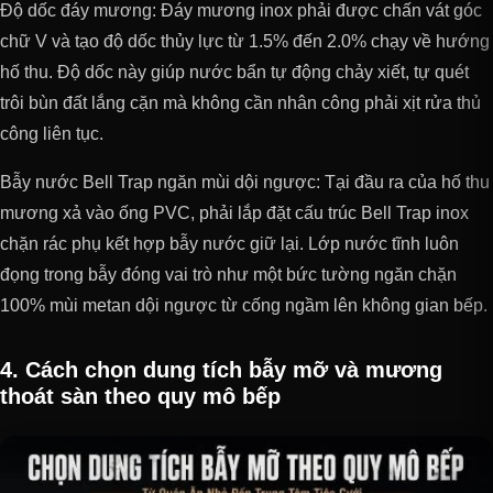
Độ dốc đáy mương: Đáy mương inox phải được chấn vát góc
chữ V và tạo độ dốc thủy lực từ 1.5% đến 2.0% chạy về hướng
hố thu. Độ dốc này giúp nước bẩn tự động chảy xiết, tự quét
trôi bùn đất lắng cặn mà không cần nhân công phải xịt rửa thủ
công liên tục.
Bẫy nước Bell Trap ngăn mùi dội ngược: Tại đầu ra của hố thu
mương xả vào ống PVC, phải lắp đặt cấu trúc Bell Trap inox
chặn rác phụ kết hợp bẫy nước giữ lại. Lớp nước tĩnh luôn
đọng trong bẫy đóng vai trò như một bức tường ngăn chặn
100% mùi metan dội ngược từ cống ngầm lên không gian bếp.
4. Cách chọn dung tích bẫy mỡ và mương
thoát sàn theo quy mô bếp