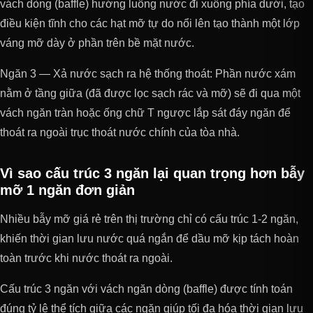
vách dòng (baffle) hướng luồng nước đi xuống phía dưới, tạo
điều kiện tĩnh cho các hạt mỡ tự do nổi lên tạo thành một lớp
váng mỡ dày ở phần trên bề mặt nước.
Ngăn 3 — Xả nước sạch ra hệ thống thoát: Phần nước xám
nằm ở tầng giữa (đã được lọc sạch rác và mỡ) sẽ đi qua một
vách ngăn tràn hoặc ống chữ T ngược lắp sát đáy ngăn để
thoát ra ngoài trục thoát nước chính của tòa nhà.
Vì sao cấu trúc 3 ngăn lại quan trọng hơn bẫy
mỡ 1 ngăn đơn giản
Nhiều bẫy mỡ giá rẻ trên thị trường chỉ có cấu trúc 1-2 ngăn,
khiến thời gian lưu nước quá ngắn để dầu mỡ kịp tách hoàn
toàn trước khi nước thoát ra ngoài.
Cấu trúc 3 ngăn với vách ngăn dòng (baffle) được tính toán
đúng tỷ lệ thể tích giữa các ngăn giúp tối đa hóa thời gian lưu