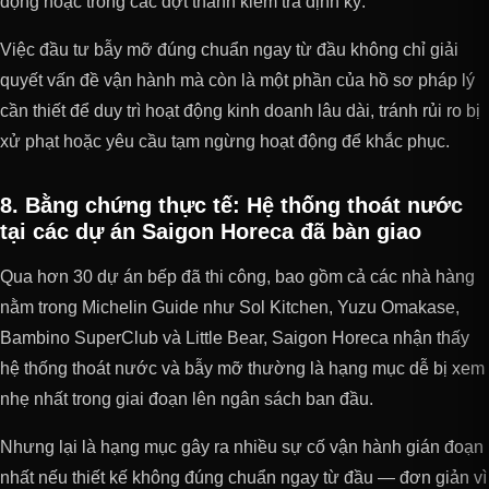
động hoặc trong các đợt thanh kiểm tra định kỳ.
Việc đầu tư bẫy mỡ đúng chuẩn ngay từ đầu không chỉ giải
quyết vấn đề vận hành mà còn là một phần của hồ sơ pháp lý
cần thiết để duy trì hoạt động kinh doanh lâu dài, tránh rủi ro bị
xử phạt hoặc yêu cầu tạm ngừng hoạt động để khắc phục.
8. Bằng chứng thực tế: Hệ thống thoát nước
tại các dự án Saigon Horeca đã bàn giao
Qua hơn 30 dự án bếp đã thi công, bao gồm cả các nhà hàng
nằm trong Michelin Guide như Sol Kitchen, Yuzu Omakase,
Bambino SuperClub và Little Bear, Saigon Horeca nhận thấy
hệ thống thoát nước và bẫy mỡ thường là hạng mục dễ bị xem
nhẹ nhất trong giai đoạn lên ngân sách ban đầu.
Nhưng lại là hạng mục gây ra nhiều sự cố vận hành gián đoạn
nhất nếu thiết kế không đúng chuẩn ngay từ đầu — đơn giản vì