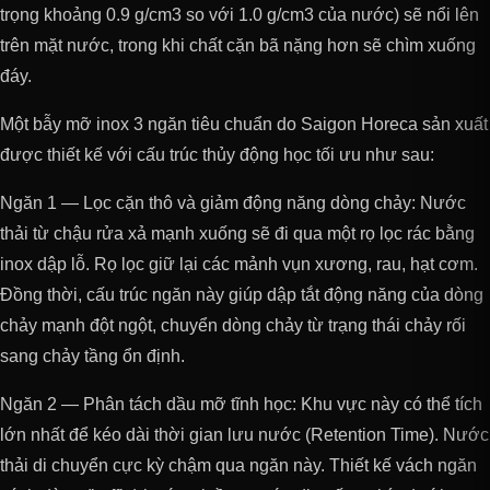
trọng khoảng 0.9 g/cm3 so với 1.0 g/cm3 của nước) sẽ nổi lên
trên mặt nước, trong khi chất cặn bã nặng hơn sẽ chìm xuống
đáy.
Một bẫy mỡ inox 3 ngăn tiêu chuẩn do Saigon Horeca sản xuất
được thiết kế với cấu trúc thủy động học tối ưu như sau:
Ngăn 1 — Lọc cặn thô và giảm động năng dòng chảy: Nước
thải từ chậu rửa xả mạnh xuống sẽ đi qua một rọ lọc rác bằng
inox dập lỗ. Rọ lọc giữ lại các mảnh vụn xương, rau, hạt cơm.
Đồng thời, cấu trúc ngăn này giúp dập tắt động năng của dòng
chảy mạnh đột ngột, chuyển dòng chảy từ trạng thái chảy rối
sang chảy tầng ổn định.
Ngăn 2 — Phân tách dầu mỡ tĩnh học: Khu vực này có thể tích
lớn nhất để kéo dài thời gian lưu nước (Retention Time). Nước
thải di chuyển cực kỳ chậm qua ngăn này. Thiết kế vách ngăn