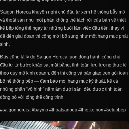
Saigon Horeca khuyến nghị chủ đầu tư xem hệ thống bẫy mỡ
và thoát sàn như một phần không thể tách rời của bản vẽ thiết
kế bếp tổng thể ngay từ những buổi làm việc đầu tiên, thay vì
để đến giai đoạn thi công mới bổ sung như một hạng mục phát
sinh.
Đây cũng là lý do Saigon Horeca luôn đồng hành cùng chủ
đầu tư từ bước khảo sát mặt bằng, tính toán lưu lượng thực tế
theo quy mô kinh doanh, đến thi công và bàn giao trọn gói toàn
bộ hệ thống bếp — đảm bảo mọi hạng mục kỹ thuật, kể cả
những phần “vô hình” nằm âm dưới sàn, đều được tính toán
đồng bộ với tổng thể công trình.
#saigonhoreca #baymo #thoatsanbep #thietkeinox #setupbep