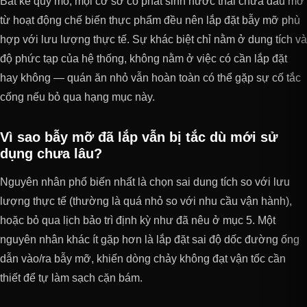
Bất kể quy mô, mọi cơ sở có phát sinh nước thải chứa dầu mỡ
từ hoạt động chế biến thực phẩm đều nên lắp đặt bẫy mỡ phù
hợp với lưu lượng thực tế. Sự khác biệt chỉ nằm ở dung tích và
độ phức tạp của hệ thống, không nằm ở việc có cần lắp đặt
hay không — quán ăn nhỏ vẫn hoàn toàn có thể gặp sự cố tắc
cống nếu bỏ qua hạng mục này.
Vì sao bẫy mỡ đã lắp vẫn bị tắc dù mới sử
dụng chưa lâu?
Nguyên nhân phổ biến nhất là chọn sai dung tích so với lưu
lượng thực tế (thường là quá nhỏ so với nhu cầu vận hành),
hoặc bỏ qua lịch bảo trì định kỳ như đã nêu ở mục 5. Một
nguyên nhân khác ít gặp hơn là lắp đặt sai độ dốc đường ống
dẫn vào/ra bẫy mỡ, khiến dòng chảy không đạt vận tốc cần
thiết để tự làm sạch cặn bám.