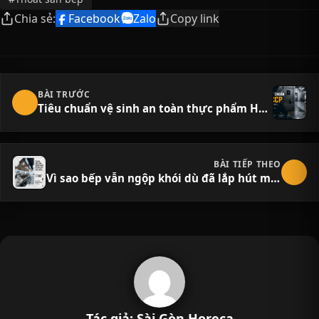
Chia sẻ:
Facebook
Zalo
Copy link
BÀI TRƯỚC
Tiêu chuẩn vệ sinh an toàn thực phẩm HACCP trong thiết kế bếp công nghiệp
BÀI TIẾP THEO
Vì sao bếp vẫn ngộp khói dù đã lắp hút mùi? (và cách khắc phục)
Tác giả: Sài Gòn Horeca