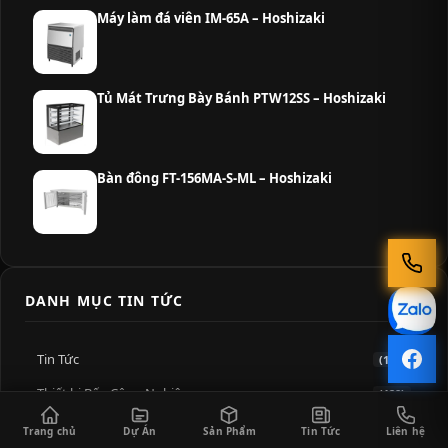
Máy làm đá viên IM-65A – Hoshizaki
Tủ Mát Trưng Bày Bánh PTW12SS – Hoshizaki
Bàn đông FT-156MA-S-ML – Hoshizaki
DANH MỤC TIN TỨC
Tin Tức
(135)
Thiết bị Bếp Công Nghiệp
(128)
Saigon Horeca
(98)
Trang chủ
Dự Án
Sản Phẩm
Tin Tức
Liên hệ