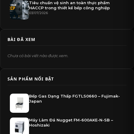
Tiêu chuẩn vệ sinh an toàn thực phẩm
HACCP trong thiết kế bếp công nghiệp
03/07/2026
BÀI ĐÃ XEM
Chưa có bài viết nào được xem.
SẢN PHẨM NỔI BẬT
Bếp Gas Dạng Thấp FGTLS0660 – Fujimak-
Japan
Máy Làm Đá Nugget FM-600AKE-N-SB –
Hoshizaki