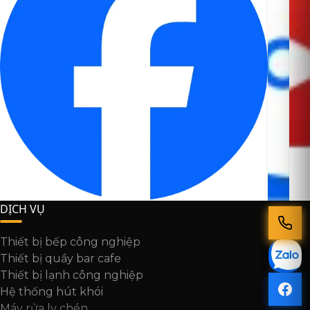
DỊCH VỤ
Thiết bị bếp công nghiệp
Thiết bị quầy bar cafe
Thiết bị lạnh công nghiệp
Hệ thống hút khói
Máy rửa ly chén