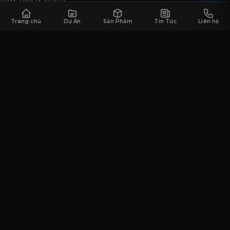
HỖ TRỢ
Trang chủ
Dự Án
Sản Phẩm
Tin Tức
Liên hệ
Về Saigon Horeca
Dự án tiêu biểu
Sản phẩm
Tin tức & sự kiện
Liên hệ tư vấn
LIÊN HỆ
Trụ sở TP. Hồ Chí Minh
Số 40 Đường Số 6, Khu Dân Cư Melosa Khang Điền,
Phường Long Trường, TP. Hồ Chí Minh
Hotline:
0901 304 365
Tel: 0909 040 920
contact@saigonhoreca.com
gin@saigonhoreca.com
https://saigonhoreca.vn
© 2026 SAIGON HORECA. All rights reserved.