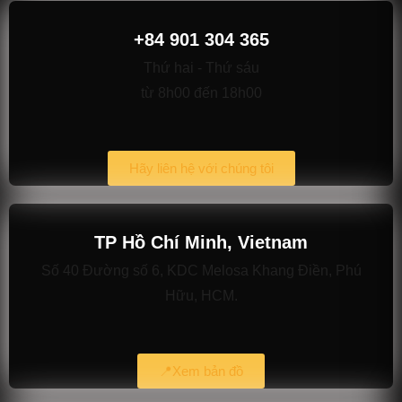
+84 901 304 365
Thứ hai - Thứ sáu
từ 8h00 đến 18h00
Hãy liên hệ với chúng tôi
TP Hồ Chí Minh, Vietnam
Số 40 Đường số 6, KDC Melosa Khang Điền, Phú
Hữu, HCM.
📍Xem bản đồ