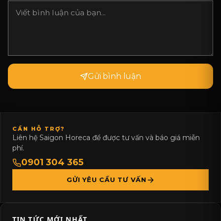
Gửi bình luận
CẦN HỖ TRỢ?
Liên hệ Saigon Horeca để được tư vấn và báo giá miễn
phí.
0901 304 365
GỬI YÊU CẦU TƯ VẤN
TIN TỨC MỚI NHẤT