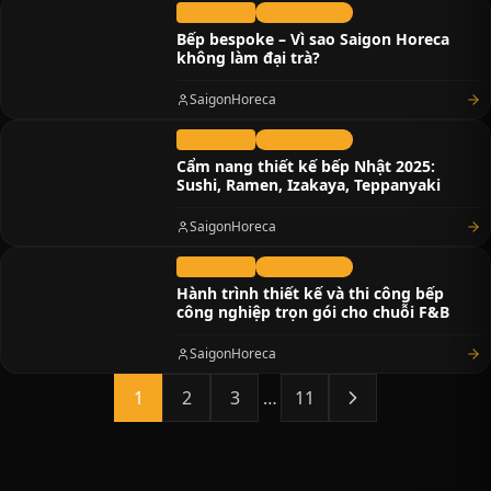
28/10/2025
Saigon Horeca
Bếp bespoke – Vì sao Saigon Horeca
không làm đại trà?
SaigonHoreca
24/10/2025
Saigon Horeca
Cẩm nang thiết kế bếp Nhật 2025:
Sushi, Ramen, Izakaya, Teppanyaki
SaigonHoreca
22/10/2025
Saigon Horeca
Hành trình thiết kế và thi công bếp
công nghiệp trọn gói cho chuỗi F&B
SaigonHoreca
1
2
3
…
11
Trang
sau