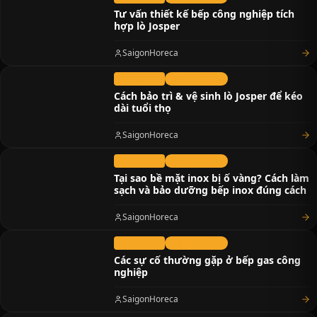
Tư vấn thiết kế bếp công nghiệp tích
hợp lò Josper
SaigonHoreca
03/12/2025
Saigon Horeca
Cách bảo trì & vệ sinh lò Josper để kéo
dài tuổi thọ
SaigonHoreca
02/12/2025
Saigon Horeca
Tại sao bề mặt inox bị ố vàng? Cách làm
sạch và bảo dưỡng bếp inox đúng cách
SaigonHoreca
30/10/2025
Saigon Horeca
Các sự cố thường gặp ở bếp gas công
nghiệp
SaigonHoreca