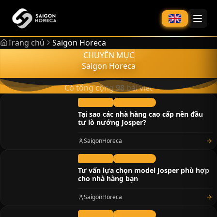
chính
Trang chủ
Saigon Horeca
CHUYÊN MỤC
Saigon Horeca
Có tổng cộng
98
bài viết
07/12/2025
Saigon Horeca
Tại sao các nhà hàng cao cấp nên đầu
tư lò nướng Josper?
SaigonHoreca
05/12/2025
Saigon Horeca
Tư vấn lựa chọn model Josper phù hợp
cho nhà hàng bạn
SaigonHoreca
04/12/2025
Saigon Horeca