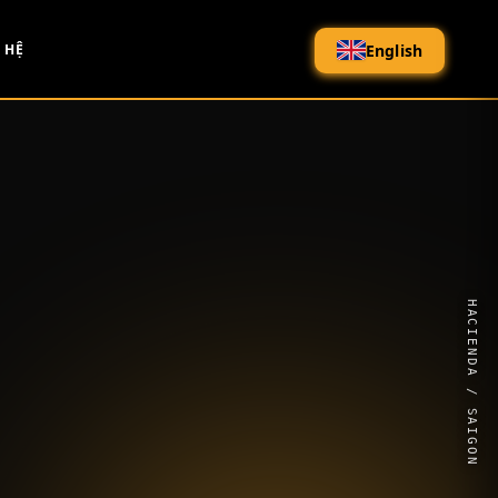
English
 HỆ
HACIENDA / SAIGON