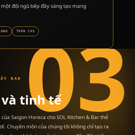
 một đội ngũ bếp đầy sáng tạo mang
03
XANH
TRẦN CAO
UẦY BAR
và tinh tế
r của Saigon Horeca cho SOL Kitchen & Bar thể
 tế. Chuyên môn của chúng tôi không chỉ tạo ra