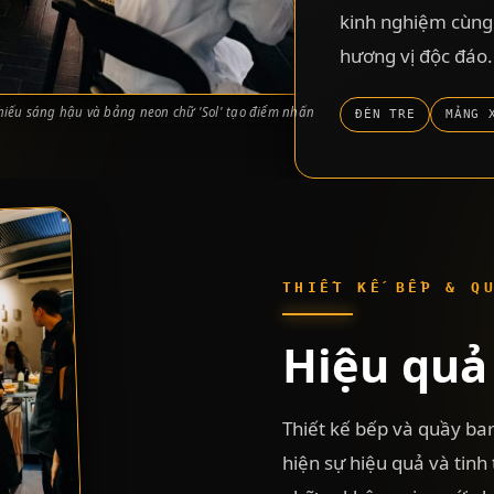
kinh nghiệm cùng
hương vị độc đáo.
iếu sáng hậu và bảng neon chữ 'Sol' tạo điểm nhấn
ĐÈN TRE
MẢNG 
THIẾT KẾ BẾP & Q
Hiệu quả 
Thiết kế bếp và quầy ba
hiện sự hiệu quả và tinh