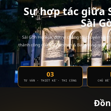
Sự hợp tác giữa 
Sài G
Sài Gòn Horeca, đơn vị chúng tôi chuyên về th
thành công của SOL Kitchen & Bar thông qua việc
tại 
03
TƯ VẤN · THIẾT KẾ · THI CÔNG
CHỦ ĐỀ 
Đồn