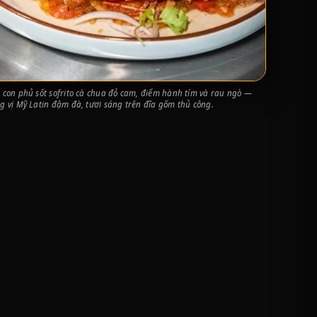
con phủ sốt sofrito cà chua đỏ cam, điểm hành tím và rau ngò —
 vị Mỹ Latin đậm đà, tươi sáng trên đĩa gốm thủ công.