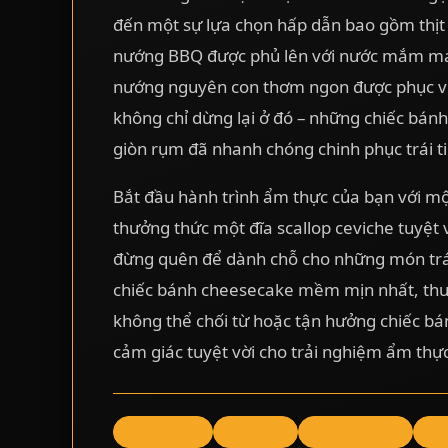
đến một sự lựa chọn hấp dẫn bao gồm thịt
nướng BBQ được phủ lên với nước mắm ma
nướng nguyên con thơm ngon được phục v
không chỉ dừng lại ở đó – những chiếc bá
giòn rụm đã nhanh chóng chinh phục trái t
Bắt đầu hành trình ẩm thực của bạn với mộ
thưởng thức một đĩa scallop ceviche tuyệt v
đừng quên để dành chỗ cho những món trá
chiếc bánh cheesecake mềm mịn nhất, th
không thể chối từ hoặc tận hưởng chiếc bá
cảm giác tuyệt vời cho trải nghiệm ẩm thực 
EMPANADAS
CEVICHE
CHIMICHURRI
PI