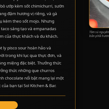
 bò ướp kèm sốt chimichurri, sườn
ng đậm hương vị riêng, và gà
ụ kèm theo sốt mojo. Nhưng
nh taco sáng tạo và empanadas
Tôm sú nguyên 
im của thực khách và du khách.
bản phối hương
t ly pisco sour hoàn hảo và
ời trong khi lục qua thực đơn, và
ng miệng đặc biệt. Thưởng thức
ưởng thức những que churros
nh chocolate nổi bật mang lại một
của bạn tại Sol Kitchen & Bar.
SCO SOUR