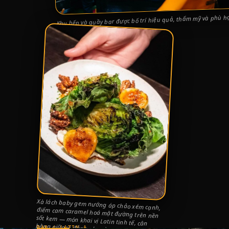
Khu bếp và quầy bar được bố trí hiệu quả, thẩm mỹ và phù h
Latin American.
Xà lách baby gem nướng áp chảo xém cạnh,
điểm cam caramel hoá mặt đường trên nền
sốt kem — món khai vị Latin tinh tế, cân
bằng giữa vị đắng nhẹ và ngọt thơm.
BAR / LATIN A.