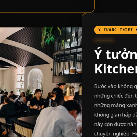
Ý TƯỞNG THIẾT 
Ý tưởn
Kitche
Bước vào không gi
những chiếc đèn t
những mảng xanh 
không gian hấp dẫ
này còn được nâng
chuyên nghiệp. Hơ