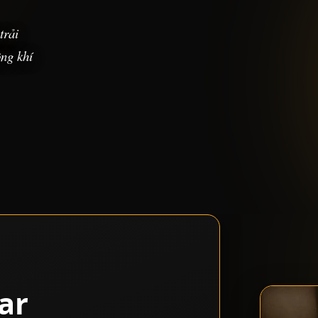
trải
ng khí
ar