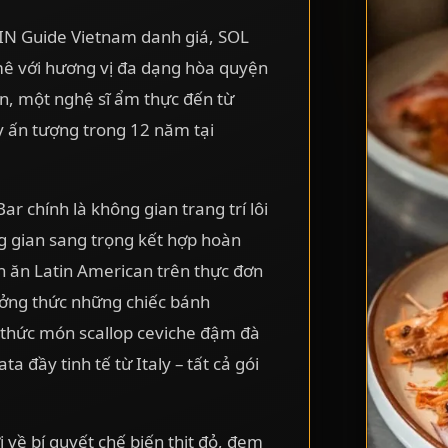
IN Guide Vietnam danh giá, SOL
 mê với hương vị đa dạng hòa quyện
en, một nghệ sĩ ẩm thực đến từ
y ấn tượng trong 12 năm tại
ar chính là không gian trang trí lôi
 gian sang trọng kết hợp hoàn
n ăn Latin American trên thực đơn
ưởng thức những chiếc bánh
thức món scallop ceviche đậm đà
a đầy tinh tế từ Italy – tất cả gói
 về bí quyết chế biến thịt đỏ, đem