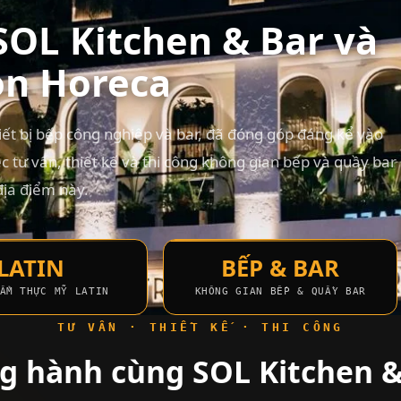
SOL Kitchen & Bar và
òn Horeca
iết bị bếp công nghiệp và bar, đã đóng góp đáng kể vào
 tư vấn, thiết kế và thi công không gian bếp và quầy bar
địa điểm này.
LATIN
BẾP & BAR
ẨM THỰC MỸ LATIN
KHÔNG GIAN BẾP & QUẦY BAR
TƯ VẤN · THIẾT KẾ · THI CÔNG
g hành cùng SOL Kitchen &