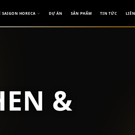
Ề SAIGON HORECA
DỰ ÁN
SẢN PHẨM
TIN TỨC
LIÊN
HEN &