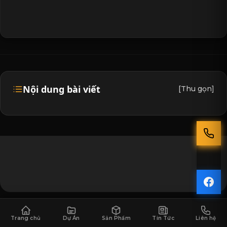
Nội dung bài viết
[Thu gọn]
Trong bếp công nghiệp – nơi lửa, dầu mỡ và nhiệt độ
Trang chủ
Dự Án
Sản Phẩm
Tin Tức
Liên hệ