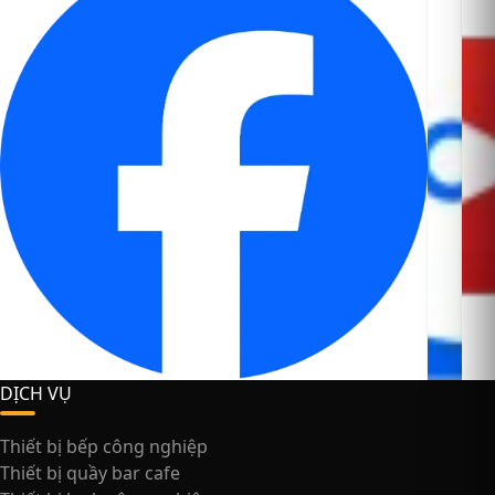
DỊCH VỤ
Thiết bị bếp công nghiệp
Thiết bị quầy bar cafe