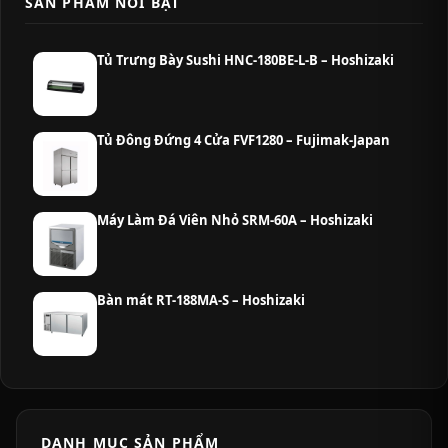
SẢN PHẨM NỔI BẬT
Tủ Trưng Bày Sushi HNC-180BE-L-B – Hoshizaki
Tủ Đông Đứng 4 Cửa FVF1280 – Fujimak-Japan
Máy Làm Đá Viên Nhỏ SRM-60A – Hoshizaki
Bàn mát RT-188MA-S – Hoshizaki
DANH MỤC SẢN PHẨM