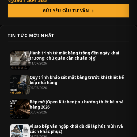
0901 304 365
GỬI YÊU CẦU TƯ VẤN
TIN TỨC MỚI NHẤT
Hành trình từ mặt bằng trống đến ngày khai
trương: chủ quán cần chuẩn bị gì
11/07/2026
Quy trình khảo sát mặt bằng trước khi thiết kế
bếp nhà hàng
07/07/2026
Bếp mở (Open Kitchen): xu hướng thiết kế nhà
hàng 2026
06/07/2026
Vì sao bếp vẫn ngộp khói dù đã lắp hút mùi? (và
cách khắc phục)
05/07/2026