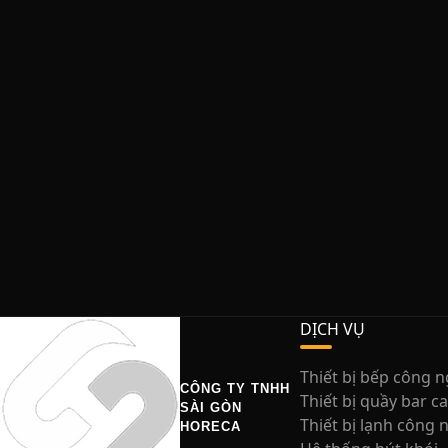
DỊCH VỤ
Thiết bị bếp công 
CÔNG TY TNHH
Thiết bị quầy bar c
SÀI GÒN
Thiết bị lạnh công 
HORECA