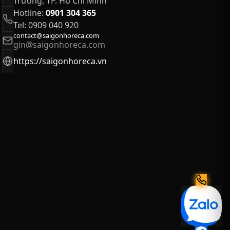
Trường, TP. Hồ Chí Minh
Hotline:
0901 304 365
Tel: 0909 040 920
contact@saigonhoreca.com
gin@saigonhoreca.com
https://saigonhoreca.vn