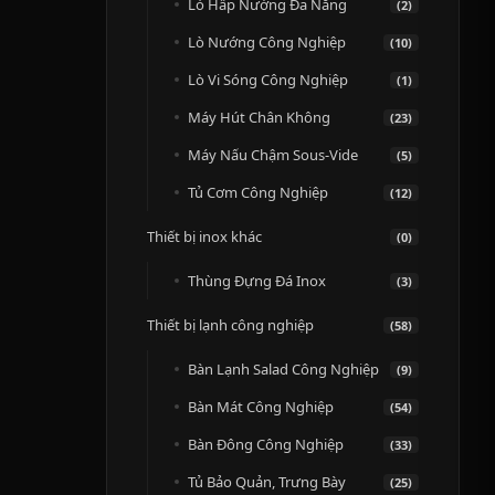
Lò Hấp Nướng Đa Năng
(2)
Lò Nướng Công Nghiệp
(10)
Lò Vi Sóng Công Nghiệp
(1)
Máy Hút Chân Không
(23)
Máy Nấu Chậm Sous-Vide
(5)
Tủ Cơm Công Nghiệp
(12)
Thiết bị inox khác
(0)
Thùng Đựng Đá Inox
(3)
Thiết bị lạnh công nghiệp
(58)
Bàn Lạnh Salad Công Nghiệp
(9)
Bàn Mát Công Nghiệp
(54)
Bàn Đông Công Nghiệp
(33)
Tủ Bảo Quản, Trưng Bày
(25)