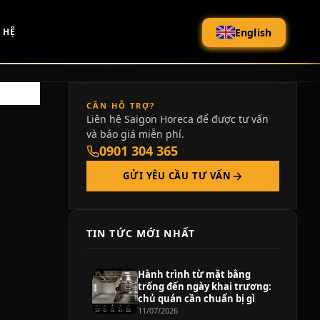
English
 HỆ
CẦN HỖ TRỢ?
Liên hệ Saigon Horeca để được tư vấn
và báo giá miễn phí.
0901 304 365
GỬI YÊU CẦU TƯ VẤN
TIN TỨC MỚI NHẤT
Hành trình từ mặt bằng
trống đến ngày khai trương:
chủ quán cần chuẩn bị gì
11/07/2026