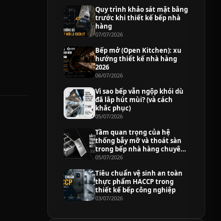
Quy trình khảo sát mặt bằng
trước khi thiết kế bếp nhà
hàng
07/07/2026
Bếp mở (Open Kitchen): xu
hướng thiết kế nhà hàng
2026
06/07/2026
Vì sao bếp vẫn ngộp khói dù
đã lắp hút mùi? (và cách
khắc phục)
05/07/2026
Tầm quan trọng của hệ
thống bẫy mỡ và thoát sàn
trong bếp nhà hàng chuyên
nghiệp
05/07/2026
Tiêu chuẩn vệ sinh an toàn
thực phẩm HACCP trong
thiết kế bếp công nghiệp
03/07/2026