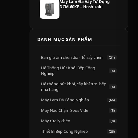
Máy Làm Đá Vảy Tự Động
DCM-60KE – Hoshizaki
DANH MỤC SẢN PHẨM
Bàn giữ ấm chén dĩa - Tủ sấy chén
(21)
Hệ Thống Hút Khói Bếp Công
(4)
Nghiệp
Hệ thống hút khói, cấp khí tươi bếp
(4)
nhà hàng
Máy Làm Đá Công Nghiệp
(66)
Máy Nấu Chậm Sous Vide
(5)
Máy rửa ly chén
(8)
Thiết Bị Bếp Công Nghiệp
(26)