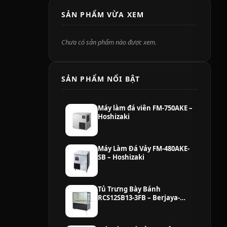
SẢN PHẨM VỪA XEM
Chưa có sản phẩm nào được xem.
SẢN PHẨM NỔI BẬT
Máy làm đá viên FM-750AKE –
Hoshizaki
Máy Làm Đá Vảy FM-480AKE-
SB – Hoshizaki
Tủ Trưng Bày Bánh
RCS12SB13-3FB – Berjaya-
Malaysia