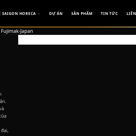
Ề SAIGON HORECA
DỰ ÁN
SẢN PHẨM
TIN TỨC
LIÊN
 Fujimak-Japan
m
ản.
và
 của
 đại,