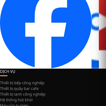
DỊCH VỤ
Thiết bị bếp công nghiệp
Thiết bị quầy bar cafe
Thiết bị lạnh công nghiệp
Hệ thống hút khói
Máy rửa ly chén