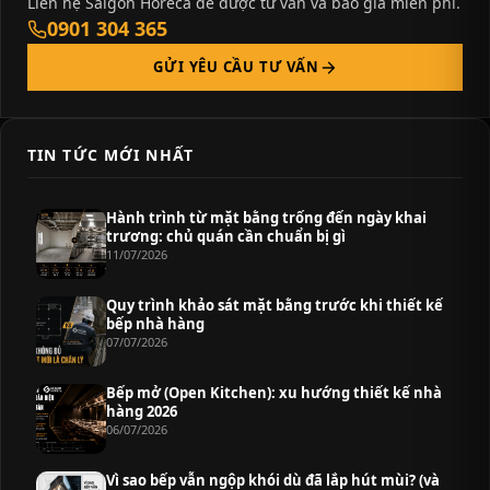
Liên hệ Saigon Horeca để được tư vấn và báo giá miễn phí.
0901 304 365
GỬI YÊU CẦU TƯ VẤN
TIN TỨC MỚI NHẤT
Hành trình từ mặt bằng trống đến ngày khai
trương: chủ quán cần chuẩn bị gì
11/07/2026
Quy trình khảo sát mặt bằng trước khi thiết kế
bếp nhà hàng
07/07/2026
Bếp mở (Open Kitchen): xu hướng thiết kế nhà
hàng 2026
06/07/2026
Vì sao bếp vẫn ngộp khói dù đã lắp hút mùi? (và