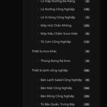
Lò Hấp Nướng Đa Năng
(2)
Lò Nướng Công Nghiệp
(10)
Lò Vi Sóng Công Nghiệp
(1)
Máy Hút Chân Không
(23)
Máy Nấu Chậm Sous-Vide
(5)
Tủ Cơm Công Nghiệp
(12)
Thiết bị inox khác
(0)
Thùng Đựng Đá Inox
(3)
Thiết bị lạnh công nghiệp
(58)
Bàn Lạnh Salad Công Nghiệp
(9)
Bàn Mát Công Nghiệp
(54)
Bàn Đông Công Nghiệp
(33)
Tủ Bảo Quản, Trưng Bày
(25)