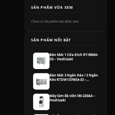
SẢN PHẨM VỪA XEM
Chưa có sản phẩm nào được xem.
SẢN PHẨM NỔI BẬT
Bàn Mát 1 Cửa Kính RT-96MA-
SG – Hoshizaki
Bàn Mát 3 Ngăn Kéo / 3 Ngăn
Kéo RTDW137MS4-33 –
Hoshizaki
Máy làm đá viên IM-220AA –
Hoshizaki