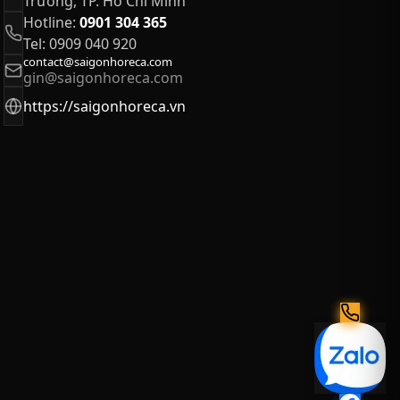
Trường, TP. Hồ Chí Minh
Hotline:
0901 304 365
Tel: 0909 040 920
contact@saigonhoreca.com
gin@saigonhoreca.com
https://saigonhoreca.vn