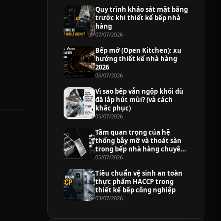
Quy trình khảo sát mặt bằng
trước khi thiết kế bếp nhà
hàng
07/07/2026
Bếp mở (Open Kitchen): xu
hướng thiết kế nhà hàng
2026
06/07/2026
Vì sao bếp vẫn ngộp khói dù
đã lắp hút mùi? (và cách
khắc phục)
05/07/2026
Tầm quan trọng của hệ
thống bẫy mỡ và thoát sàn
trong bếp nhà hàng chuyên
nghiệp
05/07/2026
Tiêu chuẩn vệ sinh an toàn
thực phẩm HACCP trong
thiết kế bếp công nghiệp
03/07/2026