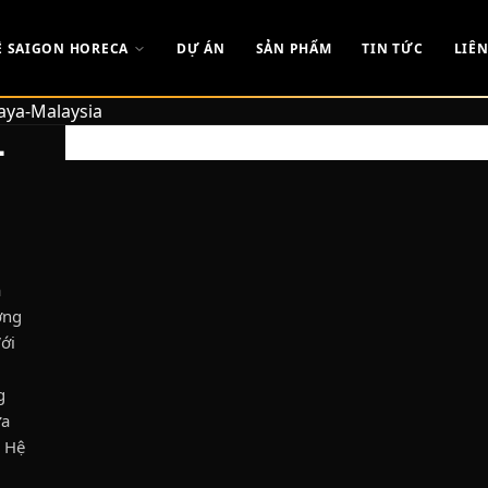
Ề SAIGON HORECA
DỰ ÁN
SẢN PHẨM
TIN TỨC
LIÊN
aya-Malaysia
-
à
ớng
ới
g
ửa
. Hệ