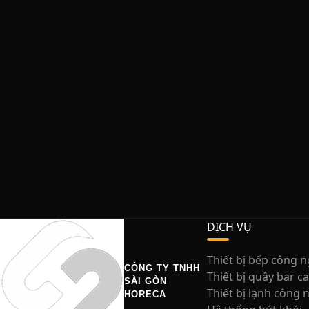
DỊCH VỤ
Thiết bị bếp công 
CÔNG TY TNHH
Thiết bị quầy bar c
SÀI GÒN
Thiết bị lạnh công 
HORECA