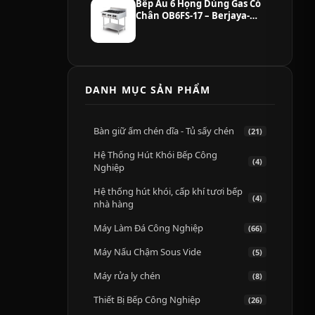
Bếp Âu 6 Họng Dùng Gas Có
Chân OB6FS-17 – Berjaya-
Malaysia
DANH MỤC SẢN PHẨM
Bàn giữ ấm chén dĩa - Tủ sấy chén
(21)
Hệ Thống Hút Khói Bếp Công
(4)
Nghiệp
Hệ thống hút khói, cấp khí tươi bếp
(4)
nhà hàng
Máy Làm Đá Công Nghiệp
(66)
Máy Nấu Chậm Sous Vide
(5)
Máy rửa ly chén
(8)
Thiết Bị Bếp Công Nghiệp
(26)