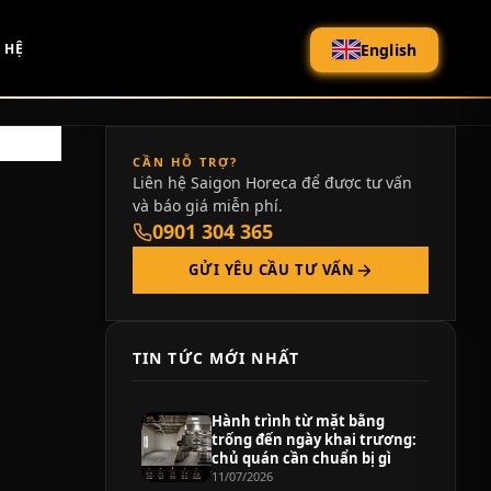
English
 HỆ
CẦN HỖ TRỢ?
Liên hệ Saigon Horeca để được tư vấn
và báo giá miễn phí.
0901 304 365
GỬI YÊU CẦU TƯ VẤN
TIN TỨC MỚI NHẤT
Hành trình từ mặt bằng
trống đến ngày khai trương:
chủ quán cần chuẩn bị gì
11/07/2026