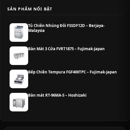
SẢN PHẨM NỔI BẬT
Tủ Chiên Nhúng Đôi FSSDF12D – Berjaya-
Malaysia
Bàn Mát 3 Cửa FVRT1875 – Fujimak-Japan
Bếp Chiên Tempura FGF400TPC – Fujimak-Japan
Bàn mát RT-96MA-S – Hoshizaki