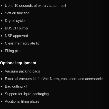
Up to 10 seconds of extra vacuum pull
Soft air function
Dry oil cycle
BUSCH pump
NSF approved
Clear methacrylate lid
Filling plate
Optional equipment
Vacuum packing bags
External vacuum kit for Vac-Norm, containers and accessories
Bag cutting kit
Support for liquid packaging
Additional filling plates