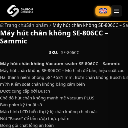
chính
Trang chủ
Sản phẩm
Máy hút chân không SE-806CC – S
Máy hút chân không SE-806CC –
Sammic
SKU:
SE-806CC
Máy hút chân không Vacuum sealer SE-806CC – Sammic
Máy hút chân không SE-806CC – Mô hình để bàn, hiệu suất cao
Hai thanh niêm phong 581+581 mm. Bơm chân không Busch 63
m³/h Kiểm soát chân không bằng cảm biến
Được cung cấp bởi Busch
Chế độ hút chân không mạnh mẽ Vacuum PLUS
Bàn phím kỹ thuật số
Màn hình LCD hiển thị tỷ lệ chân không chính xác
Nút “Pause” để tẩm ướp thực phẩm
Đóng gói chất lỏng an toàn