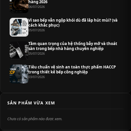
hàng 2026
06/07/2026
Vì sao bếp vẫn ngộp khói dù đã lắp hút mùi? (và
cách khắc phục)
05/07/2026
Tầm quan trọng của hệ thống bẫy mỡ và thoát
sàn trong bếp nhà hàng chuyên nghiệp
05/07/2026
Tiêu chuẩn vệ sinh an toàn thực phẩm HACCP
trong thiết kế bếp công nghiệp
03/07/2026
SẢN PHẨM VỪA XEM
Chưa có sản phẩm nào được xem.