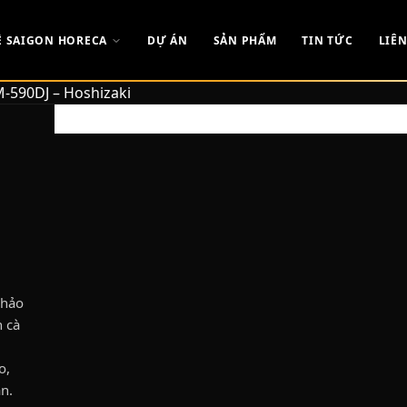
Ề SAIGON HORECA
DỰ ÁN
SẢN PHẨM
TIN TỨC
LIÊN
-590DJ – Hoshizaki
 hảo
 cà
o,
n.