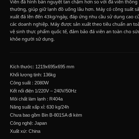
Viên đá hình bán nguyệt tan chậm hơn so với đá viên thông
thường, giúp giữ lạnh đồ uống lâu hơn. Máy có công suất s
xuất đá lên đến 43kg/ngày, đáp ứng nhu cầu sử dụng cao c
các doanh nghiệp. Máy được sản xuất theo tiêu chuẩn an to
vệ sinh thực phẩm quốc tế, đảm bảo đá viên an toàn cho sứ
khỏe người sử dụng.
Kích thước: 1219x695x695 mm
Khối lượng tịnh: 136kg
Công suất : 2080W
Kết nối điện 1/220V – 240V/50Hz
Môi chất làm lạnh : R404a
Năng suất xấp xỉ: 630 kg/24h
Chưa bao gồm Bin B-801SA đi kèm
Công nghệ: Japan
Xuất xứ: China