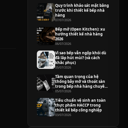
Quy trình khảo sát mặt bằng
trước khi thiết kế bếp nhà
hàng
07/07/2026
Bếp mở (Open Kitchen): xu
hướng thiết kế nhà hàng
2026
06/07/2026
Vì sao bếp vẫn ngộp khói dù
đã lắp hút mùi? (và cách
khắc phục)
05/07/2026
Tầm quan trọng của hệ
thống bẫy mỡ và thoát sàn
trong bếp nhà hàng chuyên
nghiệp
05/07/2026
Tiêu chuẩn vệ sinh an toàn
thực phẩm HACCP trong
thiết kế bếp công nghiệp
03/07/2026