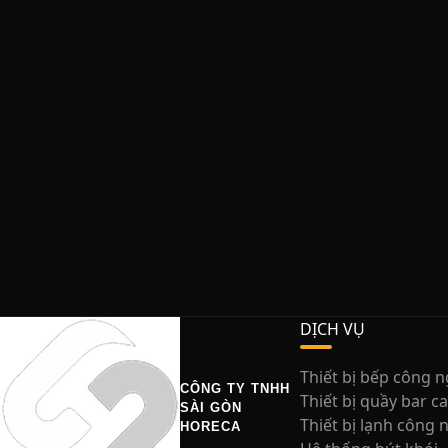
DỊCH VỤ
Thiết bị bếp công 
CÔNG TY TNHH
Thiết bị quầy bar c
SÀI GÒN
Thiết bị lạnh công 
HORECA