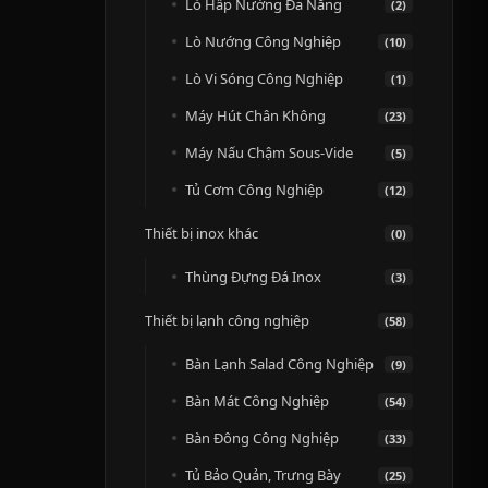
Lò Hấp Nướng Đa Năng
(2)
Lò Nướng Công Nghiệp
(10)
Lò Vi Sóng Công Nghiệp
(1)
Máy Hút Chân Không
(23)
Máy Nấu Chậm Sous-Vide
(5)
Tủ Cơm Công Nghiệp
(12)
Thiết bị inox khác
(0)
Thùng Đựng Đá Inox
(3)
Thiết bị lạnh công nghiệp
(58)
Bàn Lạnh Salad Công Nghiệp
(9)
Bàn Mát Công Nghiệp
(54)
Bàn Đông Công Nghiệp
(33)
Tủ Bảo Quản, Trưng Bày
(25)