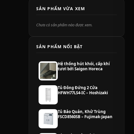
SẢN PHẨM VỪA XEM
Chưa có sản phẩm nào được xem.
SẢN PHẨM NỔI BẬT
Hệ thống hút khói, cấp khí
tươi bởi Saigon Horeca
Tủ Đông Đứng 2 Cửa
HFWH77LS4-IC – Hoshizaki
Tủ Bảo Quản, Khử Trùng
FSCD8560SB – Fujimak-Japan