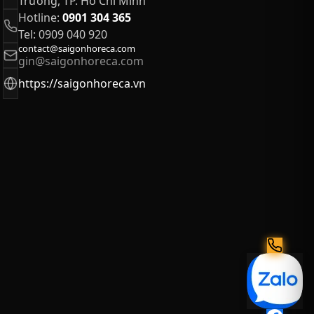
Trường, TP. Hồ Chí Minh
Hotline:
0901 304 365
Tel: 0909 040 920
contact@saigonhoreca.com
gin@saigonhoreca.com
https://saigonhoreca.vn