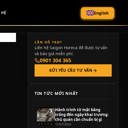
English
 HỆ
CẦN HỖ TRỢ?
Liên hệ Saigon Horeca để được tư vấn
và báo giá miễn phí.
0901 304 365
GỬI YÊU CẦU TƯ VẤN
TIN TỨC MỚI NHẤT
Hành trình từ mặt bằng
trống đến ngày khai trương:
chủ quán cần chuẩn bị gì
11/07/2026