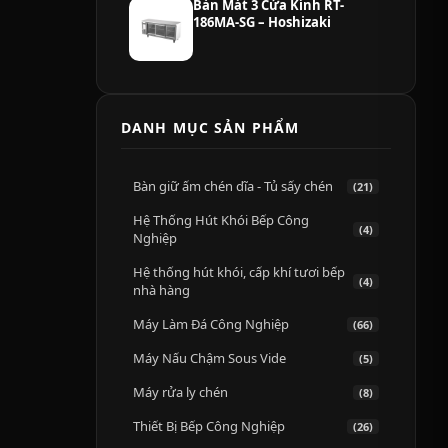
Bàn Mát 3 Cửa Kính RT-
186MA-SG – Hoshizaki
DANH MỤC SẢN PHẨM
Bàn giữ ấm chén dĩa - Tủ sấy chén
(21)
Hệ Thống Hút Khói Bếp Công
(4)
Nghiệp
Hệ thống hút khói, cấp khí tươi bếp
(4)
nhà hàng
Máy Làm Đá Công Nghiệp
(66)
Máy Nấu Chậm Sous Vide
(5)
Máy rửa ly chén
(8)
Thiết Bị Bếp Công Nghiệp
(26)