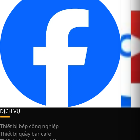
DỊCH VỤ
Thiết bị bếp công nghiệp
Thiết bị quầy bar cafe