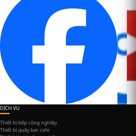
DỊCH VỤ
Thiết bị bếp công nghiệp
Thiết bị quầy bar cafe