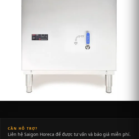
CẦN HỖ TRỢ?
Liên hệ Saigon Horeca để được tư vấn và báo giá miễn phí.