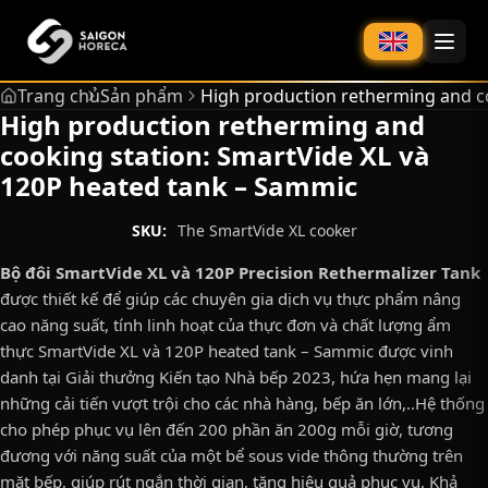
chính
Trang chủ
Sản phẩm
High production retherming and co
High production retherming and
cooking station: SmartVide XL và
120P heated tank – Sammic
SKU:
The SmartVide XL cooker
Bộ đôi SmartVide XL và 120P Precision Rethermalizer Tank
được thiết kế để giúp các chuyên gia dịch vụ thực phẩm nâng
cao năng suất, tính linh hoạt của thực đơn và chất lượng ẩm
thực SmartVide XL và 120P heated tank – Sammic được vinh
danh tại Giải thưởng Kiến tạo Nhà bếp 2023, hứa hẹn mang lại
những cải tiến vượt trội cho các nhà hàng, bếp ăn lớn,..Hệ thống
cho phép phục vụ lên đến 200 phần ăn 200g mỗi giờ, tương
đương với năng suất của một bể sous vide thông thường trên
mặt bếp, giúp rút ngắn thời gian, tăng hiệu quả phục vụ. Khả