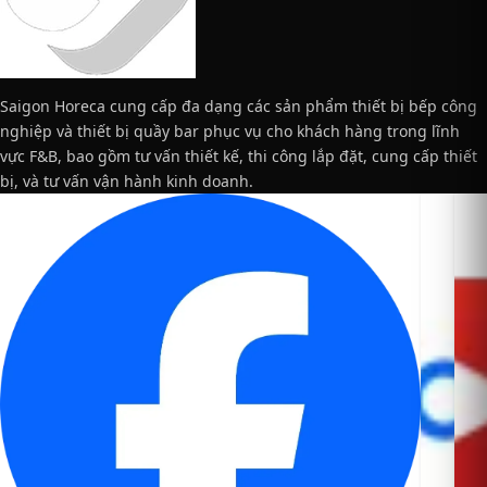
Saigon Horeca cung cấp đa dạng các sản phẩm thiết bị bếp công
nghiệp và thiết bị quầy bar phục vụ cho khách hàng trong lĩnh
vực F&B, bao gồm tư vấn thiết kế, thi công lắp đặt, cung cấp thiết
bị, và tư vấn vận hành kinh doanh.