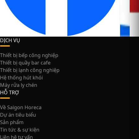
DỊCH VỤ
Thiết bị bếp công nghiệp
Thiết bị quầy bar cafe
Thiết bị lạnh công nghiệp
Hệ thống hút khói
Máy rửa ly chén
HỖ TRỢ
Về Saigon Horeca
Dự án tiêu biểu
Sản phẩm
Tin tức & sự kiện
Liên hệ tư vấn