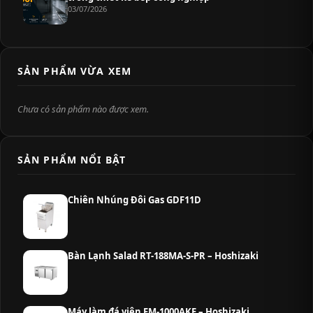
03/07/2026
SẢN PHẨM VỪA XEM
Chưa có sản phẩm nào được xem.
SẢN PHẨM NỔI BẬT
Chiên Nhúng Đôi Gas GDF11D
Bàn Lạnh Salad RT-188MA-S-PR – Hoshizaki
Máy làm đá viên FM-1000AKE – Hoshizaki