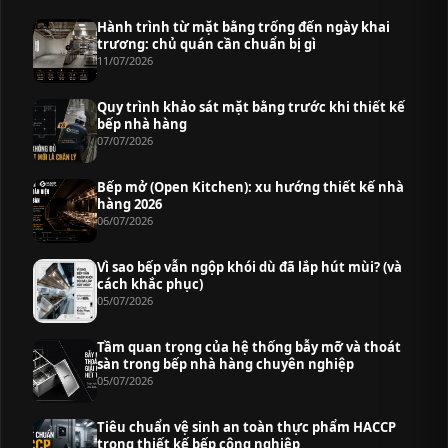
Hành trình từ mặt bằng trống đến ngày khai
trương: chủ quán cần chuẩn bị gì
11/07/2026
Quy trình khảo sát mặt bằng trước khi thiết kế
bếp nhà hàng
07/07/2026
Bếp mở (Open Kitchen): xu hướng thiết kế nhà
hàng 2026
06/07/2026
Vì sao bếp vẫn ngộp khói dù đã lắp hút mùi? (và
cách khắc phục)
05/07/2026
Tầm quan trọng của hệ thống bẫy mỡ và thoát
sàn trong bếp nhà hàng chuyên nghiệp
05/07/2026
Tiêu chuẩn vệ sinh an toàn thực phẩm HACCP
trong thiết kế bếp công nghiệp