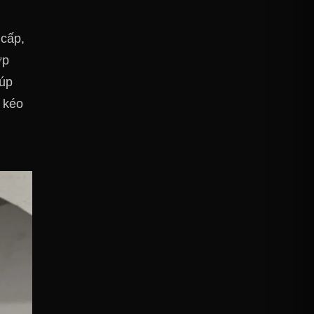
 cấp,
ớp
iúp
 kéo