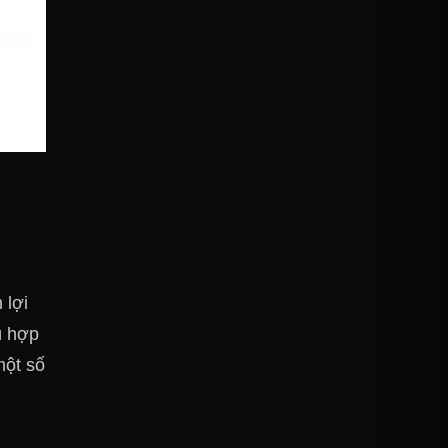
 lợi
ù hợp
một số