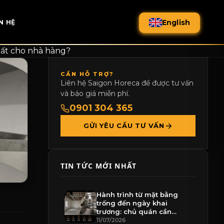
English
N HỆ
hất cho nhà hàng?
CẦN HỖ TRỢ?
Liên hệ Saigon Horeca để được tư vấn
và báo giá miễn phí.
0901 304 365
GỬI YÊU CẦU TƯ VẤN
TIN TỨC MỚI NHẤT
Hành trình từ mặt bằng
trống đến ngày khai
trương: chủ quán cần
chuẩn bị gì
11/07/2026