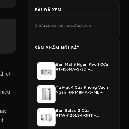
BÀI ĐÃ XEM
Chưa có bài viết nào được xem.
SẢN PHẨM NỔI BẬT
Bàn Mát 3 Ngăn Kéo 1 Cửa
RT-156MA-S-3D –
t, chi
Hoshizaki
Tủ Mát 4 Cửa Không Vách
 hiệu
Ngăn HR-148MA-S-ML –
Hoshizaki
Bàn Salad 2 Cửa
hay
RTWH126LS4-GNT –
nh
Hoshizaki