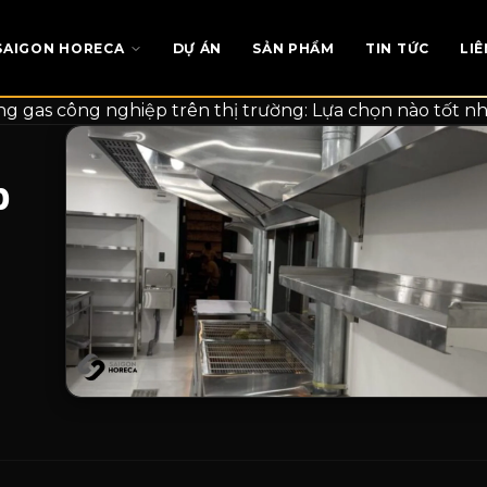
SAIGON HORECA
DỰ ÁN
SẢN PHẨM
TIN TỨC
LIÊ
ng gas công nghiệp trên thị trường: Lựa chọn nào tốt n
p