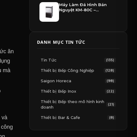
Máy Làm Đá Hình Bán
Nguyệt KM-80C –
Hoshizaki
DANH MỤC TIN TỨC
hức ăn
Tin Tức
(135)
dụng
ều mà
Thiết bị Bếp Công Nghiệp
(128)
Saigon Horeca
(98)
p
Thiết bị Bếp Inox
(22)
Thiết bị Bếp theo mô hình kinh
(21)
doanh
 và
Thiết bị Bar & Cafe
(8)
s công
ng