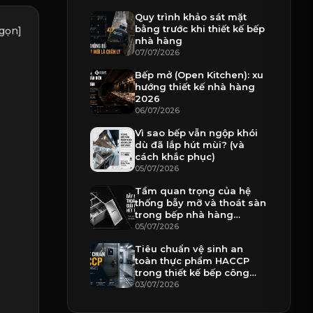
Quy trình khảo sát mặt
bằng trước khi thiết kế bếp
gọn]
nhà hàng
07/07/2026
Bếp mở (Open Kitchen): xu
hướng thiết kế nhà hàng
2026
06/07/2026
Vì sao bếp vẫn ngộp khói
dù đã lắp hút mùi? (và
cách khắc phục)
05/07/2026
Tầm quan trọng của hệ
thống bẫy mỡ và thoát sàn
trong bếp nhà hàng
chuyên nghiệp
05/07/2026
Tiêu chuẩn vệ sinh an
toàn thực phẩm HACCP
trong thiết kế bếp công
nghiệp
03/07/2026