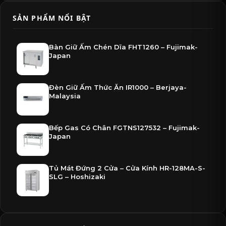
SẢN PHẨM NỔI BẬT
Bàn Giữ Ấm Chén Dĩa FHT1260 – Fujimak-
Japan
Đèn Giữ Ấm Thức Ăn IR1000 – Berjaya-
Malaysia
Bếp Gas Có Chân FGTNS127532 – Fujimak-
Japan
Tủ Mát Đứng 2 Cửa – Cửa Kính HR-128MA-S-
SLG – Hoshizaki