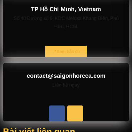
TP Hồ Chí Minh, Vietnam
Số 40 Đường số 6, KDC Melosa Khang Điền, Phú
Hữu, HCM.
📍Xem bản đồ
contact@saigonhoreca.com
Liên hệ ngay
Bài viết liên quan