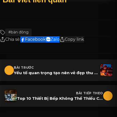
#bàn đông
Chia sẻ:
Facebook
Zalo
Copy link
BÀI TRƯỚC
Yếu tố quan trọng tạo nên vẻ đẹp thu hút của một quán bar
BÀI TIẾP THEO
Top 10 Thiết Bị Bếp Không Thể Thiếu Cho Một Quầy Bếp & Bar Tuyệt Vời