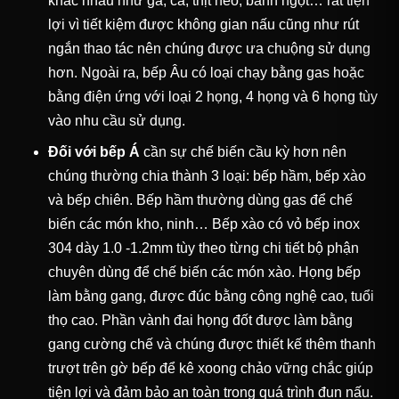
khác nhau như gà, cá, thịt heo, bánh ngọt… rất tiện
lợi vì tiết kiệm được không gian nấu cũng như rút
ngắn thao tác nên chúng được ưa chuộng sử dụng
hơn. Ngoài ra, bếp Âu có loại chạy bằng gas hoặc
bằng điện ứng với loại 2 họng, 4 họng và 6 họng tùy
vào nhu cầu sử dụng.
Đối với bếp Á
cần sự chế biến cầu kỳ hơn nên
chúng thường chia thành 3 loại: bếp hầm, bếp xào
và bếp chiên. Bếp hầm thường dùng gas để chế
biến các món kho, ninh… Bếp xào có vỏ bếp inox
304 dày 1.0 -1.2mm tùy theo từng chi tiết bộ phận
chuyên dùng để chế biến các món xào. Họng bếp
làm bằng gang, được đúc bằng công nghệ cao, tuổi
thọ cao. Phần vành đai họng đốt được làm bằng
gang cường chế và chúng được thiết kế thêm thanh
trượt trên gờ bếp để kê xoong chảo vững chắc giúp
tiện lợi và đảm bảo an toàn trong quá trình đun nấu.