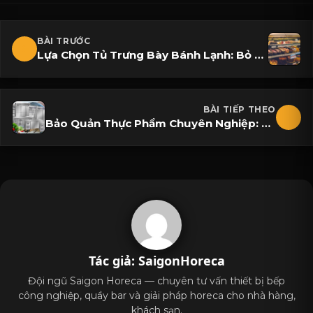
BÀI TRƯỚC
Lựa Chọn Tủ Trưng Bày Bánh Lạnh: Bỏ Túi 5 Bí Quyết Và Kinh Nghiệm Cho Các Tiệm Bánh Hiện Nay
BÀI TIẾP THEO
Bảo Quản Thực Phẩm Chuyên Nghiệp: Tủ Bảo Quản Công Nghiệp Là Gì?
Tác giả: SaigonHoreca
Đội ngũ Saigon Horeca — chuyên tư vấn thiết bị bếp
công nghiệp, quầy bar và giải pháp horeca cho nhà hàng,
khách sạn.