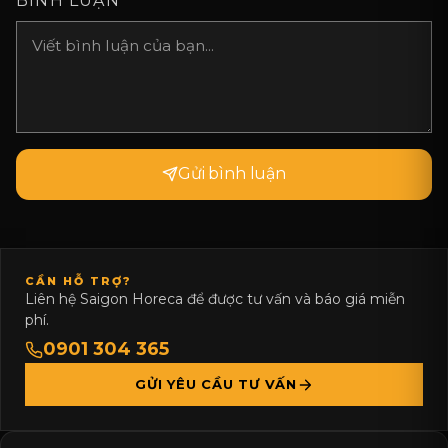
BÌNH LUẬN
*
Gửi bình luận
CẦN HỖ TRỢ?
Liên hệ Saigon Horeca để được tư vấn và báo giá miễn
phí.
0901 304 365
GỬI YÊU CẦU TƯ VẤN