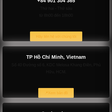
+84 901 304 365
Thứ hai - Thứ sáu
từ 8h00 đến 18h00
Hãy liên hệ với chúng tôi
TP Hồ Chí Minh, Vietnam
Số 40 Đường số 6, KDC Melosa Khang Điền, Phú
Hữu, HCM.
📍Xem bản đồ