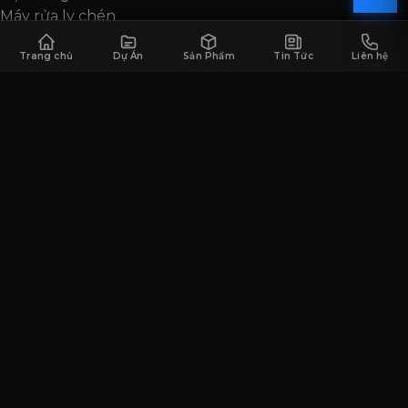
Máy rửa ly chén
HỖ TRỢ
Trang chủ
Dự Án
Sản Phẩm
Tin Tức
Liên hệ
Về Saigon Horeca
Dự án tiêu biểu
Sản phẩm
Tin tức & sự kiện
Liên hệ tư vấn
LIÊN HỆ
Trụ sở TP. Hồ Chí Minh
Số 40 Đường Số 6, Khu Dân Cư Melosa Khang Điền,
Phường Long Trường, TP. Hồ Chí Minh
Hotline:
0901 304 365
Tel: 0909 040 920
contact@saigonhoreca.com
gin@saigonhoreca.com
https://saigonhoreca.vn