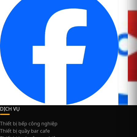
DỊCH VỤ
Thiết bị bếp công nghiệp
Thiết bị quầy bar cafe