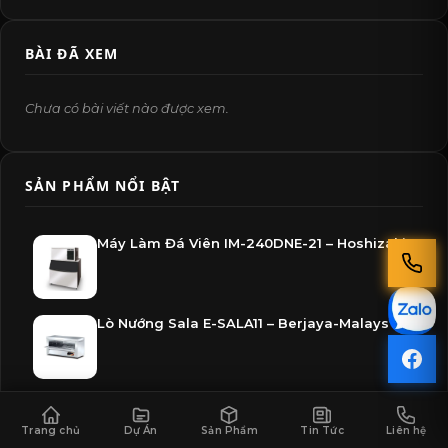
BÀI ĐÃ XEM
Chưa có bài viết nào được xem.
SẢN PHẨM NỔI BẬT
Máy Làm Đá Viên IM-240DNE-21 – Hoshizaki
Lò Nướng Sala E-SALA11 – Berjaya-Malaysia
Máy làm đá viên IM-220AA – Hoshizaki
Trang chủ
Dự Án
Sản Phẩm
Tin Tức
Liên hệ