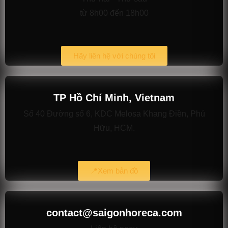
từ 8h00 đến 18h00
Hãy liên hệ với chúng tôi
TP Hồ Chí Minh, Vietnam
Số 40 Đường số 6, KDC Melosa Khang Điền, Phú
Hữu, HCM.
📍Xem bản đồ
contact@saigonhoreca.com