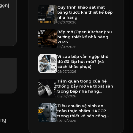
gọn]
Quy trình khảo sát mặt
bằng trước khi thiết kế bếp
nhà hàng
07/07/2026
Bếp mở (Open Kitchen): xu
hướng thiết kế nhà hàng
2026
06/07/2026
Vì sao bếp vẫn ngộp khói
dù đã lắp hút mùi? (và
cách khắc phục)
05/07/2026
Tầm quan trọng của hệ
thống bẫy mỡ và thoát sàn
trong bếp nhà hàng
chuyên nghiệp
05/07/2026
Tiêu chuẩn vệ sinh an
toàn thực phẩm HACCP
trong thiết kế bếp công
àng
nghiệp
03/07/2026