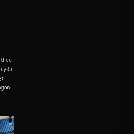
 theo
h yêu
ạo
ngon