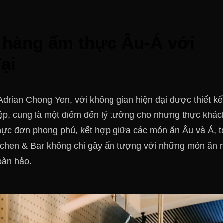
à hàng ẩm thực Âu-Á với
ại
Adrian Chong Yen, với không gian hiện đại được thiết kế
ệp, cũng là một điểm đến lý tưởng cho những thực khác
 thực đơn phong phú, kết hợp giữa các món ăn Âu và Á, t
itchen & Bar không chỉ gây ấn tượng với những món ăn 
oàn hảo​.