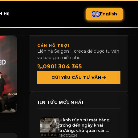
English
N HỆ
CẦN HỖ TRỢ?
Liên hệ Saigon Horeca để được tư vấn
và báo giá miễn phí.
0901 304 365
GỬI YÊU CẦU TƯ VẤN
TIN TỨC MỚI NHẤT
Hành trình từ mặt bằng
trống đến ngày khai
trương: chủ quán cần
chuẩn bị gì
11/07/2026