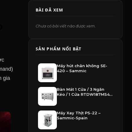
BÀI ĐÃ XEM
o
Chưa có bài viết nào được xem.
SẢN PHẨM NỔI BẬT
ợc
Máy hút chân không SE-
rmand)
420 – Sammic
n gia
Bàn Mát 1 Cửa / 3 Ngăn
Kéo / 1 Cửa RTDW187MS4-
D3D – Hoshizaki
Máy Xay Thịt PS-22 –
Sammic-Spain