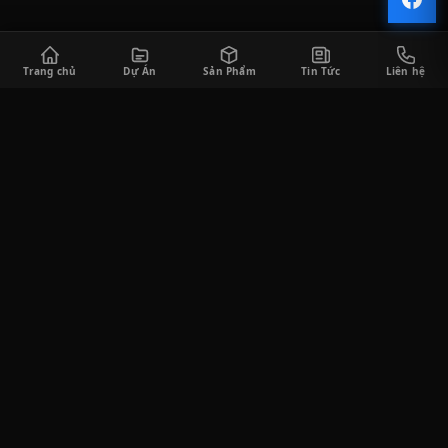
Trang chủ
Dự Án
Sản Phẩm
Tin Tức
Liên hệ
CÔNG TY TNHH SÀI GÒN HORECA
Saigon Horeca cung cấp đa dạng các sản phẩm thiết bị bếp công
nghiệp và thiết bị quầy bar phục vụ cho khách hàng trong lĩnh
vực F&B, bao gồm tư vấn thiết kế, thi công lắp đặt, cung cấp thiết
bị, và tư vấn vận hành kinh doanh.