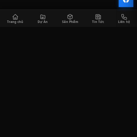
Trang chủ
Dự Án
Sản Phẩm
Tin Tức
Liên hệ
CÔNG TY TNHH SÀI GÒN HORECA
Saigon Horeca cung cấp đa dạng các sản phẩm thiết bị bếp công
nghiệp và thiết bị quầy bar phục vụ cho khách hàng trong lĩnh
vực F&B, bao gồm tư vấn thiết kế, thi công lắp đặt, cung cấp thiết
bị, và tư vấn vận hành kinh doanh.