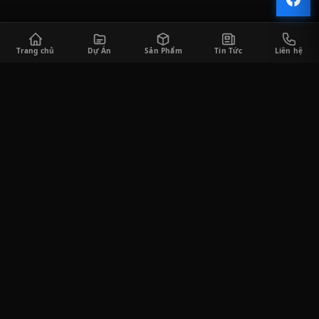
Trang chủ
Dự Án
Sản Phẩm
Tin Tức
Liên hệ
CÔNG TY TNHH SÀI GÒN HORECA
Saigon Horeca cung cấp đa dạng các sản phẩm thiết bị bếp công
nghiệp và thiết bị quầy bar phục vụ cho khách hàng trong lĩnh
vực F&B, bao gồm tư vấn thiết kế, thi công lắp đặt, cung cấp thiết
bị, và tư vấn vận hành kinh doanh.