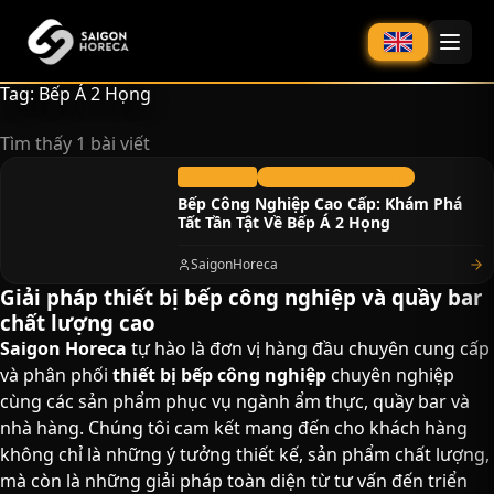
chính
Tag: Bếp Á 2 Họng
Tìm thấy 1 bài viết
22/12/2023
Thiết bị Bếp Công Nghiệp
Bếp Công Nghiệp Cao Cấp: Khám Phá
Tất Tần Tật Về Bếp Á 2 Họng
SaigonHoreca
Giải pháp thiết bị bếp công nghiệp và quầy bar
chất lượng cao​
Saigon Horeca
tự hào là đơn vị hàng đầu chuyên cung cấp
và phân phối
thiết bị bếp công nghiệp
chuyên nghiệp
cùng các sản phẩm phục vụ ngành ẩm thực, quầy bar và
nhà hàng. Chúng tôi cam kết mang đến cho khách hàng
không chỉ là những ý tưởng thiết kế, sản phẩm chất lượng,
mà còn là những giải pháp toàn diện từ tư vấn đến triển