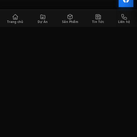
Trang chủ
Dự Án
Sản Phẩm
Tin Tức
Liên hệ
CÔNG TY TNHH SÀI GÒN HORECA
Saigon Horeca cung cấp đa dạng các sản phẩm thiết bị bếp công
nghiệp và thiết bị quầy bar phục vụ cho khách hàng trong lĩnh
vực F&B, bao gồm tư vấn thiết kế, thi công lắp đặt, cung cấp thiết
bị, và tư vấn vận hành kinh doanh.