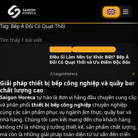
chính
Tag: Bếp Á Đôi Có Quạt Thổi
Tìm thấy 1 bài viết
22/12/2023
Thiết bị Bếp Công Nghiệp
Điều Gì Làm Nên Sự Khác Biệt? Bếp Á
Đôi Có Quạt Thổi và Ưu Điểm Độc Đáo
SaigonHoreca
Giải pháp thiết bị bếp công nghiệp và quầy bar
chất lượng cao​
Saigon Horeca
tự hào là đơn vị hàng đầu chuyên cung cấp
và phân phối
thiết bị bếp công nghiệp
chuyên nghiệp
cùng các sản phẩm phục vụ ngành ẩm thực, quầy bar và
nhà hàng. Chúng tôi cam kết mang đến cho khách hàng
không chỉ là những ý tưởng thiết kế, sản phẩm chất lượng,
mà còn là những giải pháp toàn diện từ tư vấn đến triển