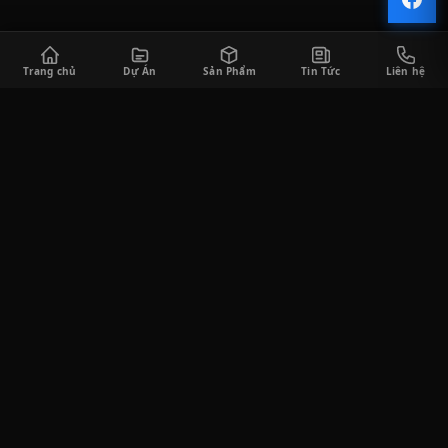
Trang chủ
Dự Án
Sản Phẩm
Tin Tức
Liên hệ
CÔNG TY TNHH SÀI GÒN HORECA
Saigon Horeca cung cấp đa dạng các sản phẩm thiết bị bếp công
nghiệp và thiết bị quầy bar phục vụ cho khách hàng trong lĩnh
vực F&B, bao gồm tư vấn thiết kế, thi công lắp đặt, cung cấp thiết
bị, và tư vấn vận hành kinh doanh.