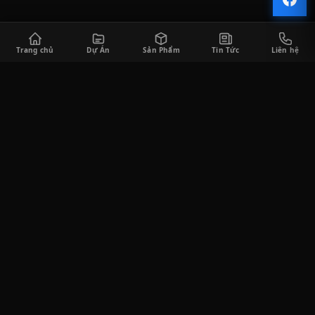
Trang chủ
Dự Án
Sản Phẩm
Tin Tức
Liên hệ
CÔNG TY TNHH SÀI GÒN HORECA
Saigon Horeca cung cấp đa dạng các sản phẩm thiết bị bếp công
nghiệp và thiết bị quầy bar phục vụ cho khách hàng trong lĩnh
vực F&B, bao gồm tư vấn thiết kế, thi công lắp đặt, cung cấp thiết
bị, và tư vấn vận hành kinh doanh.