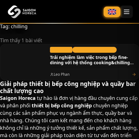
chính
Tag: chilling
Tìm thấy 1 bài viết
02/08/2023
Thiết bị Bếp Công Nghiệp
Trải nghiệm làm việc trong bếp fine-
dining với hệ thống cooking&chilling
cùng với Top Chef Tommy
Leo Phan
Giải pháp thiết bị bếp công nghiệp và quầy bar
chất lượng cao​
Saigon Horeca
tự hào là đơn vị hàng đầu chuyên cung cấp
và phân phối
thiết bị bếp công nghiệp
chuyên nghiệp
cùng các sản phẩm phục vụ ngành ẩm thực, quầy bar và
nhà hàng. Chúng tôi cam kết mang đến cho khách hàng
không chỉ là những ý tưởng thiết kế, sản phẩm chất lượng,
mà còn là những giải pháp toàn diện từ tư vấn đến triển