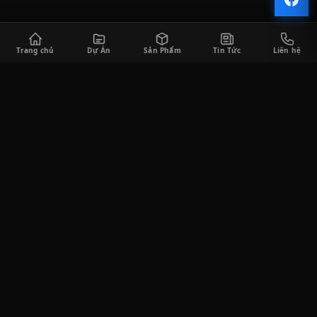
Trang chủ
Dự Án
Sản Phẩm
Tin Tức
Liên hệ
CÔNG TY TNHH SÀI GÒN HORECA
Saigon Horeca cung cấp đa dạng các sản phẩm thiết bị bếp công
nghiệp và thiết bị quầy bar phục vụ cho khách hàng trong lĩnh
vực F&B, bao gồm tư vấn thiết kế, thi công lắp đặt, cung cấp thiết
bị, và tư vấn vận hành kinh doanh.