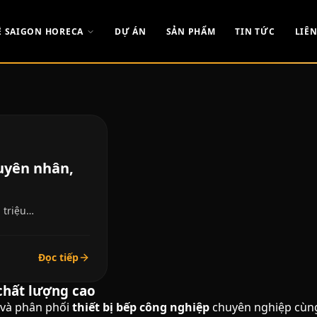
Ề SAIGON HORECA
DỰ ÁN
SẢN PHẨM
TIN TỨC
LIÊN
uyên nhân,
 triệu…
Đọc tiếp
chất lượng cao​
 và phân phối
thiết bị bếp công nghiệp
chuyên nghiệp cùng