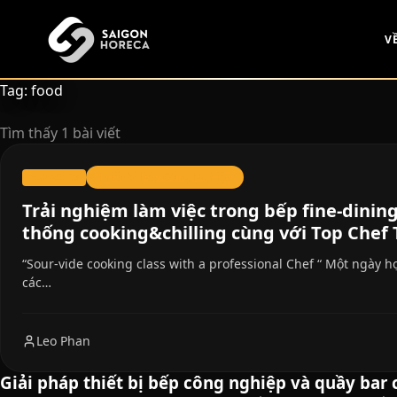
chính
V
Tag: food
Tìm thấy 1 bài viết
Thiết bị Bếp Công Nghiệp
02/08/2023
Trải nghiệm làm việc trong bếp fine-dining
thống cooking&chilling cùng với Top Che
“Sour-vide cooking class with a professional Chef “ Một ngày 
các…
Leo Phan
Giải pháp thiết bị bếp công nghiệp và quầy bar 