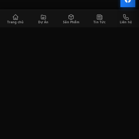
Trang chủ
Dự Án
Sản Phẩm
Tin Tức
Liên hệ
CÔNG TY TNHH SÀI GÒN HORECA
Saigon Horeca cung cấp đa dạng các sản phẩm thiết bị bếp công
nghiệp và thiết bị quầy bar phục vụ cho khách hàng trong lĩnh
vực F&B, bao gồm tư vấn thiết kế, thi công lắp đặt, cung cấp thiết
bị, và tư vấn vận hành kinh doanh.