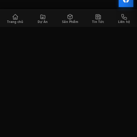
Trang chủ
Dự Án
Sản Phẩm
Tin Tức
Liên hệ
CÔNG TY TNHH SÀI GÒN HORECA
Saigon Horeca cung cấp đa dạng các sản phẩm thiết bị bếp công
nghiệp và thiết bị quầy bar phục vụ cho khách hàng trong lĩnh
vực F&B, bao gồm tư vấn thiết kế, thi công lắp đặt, cung cấp thiết
bị, và tư vấn vận hành kinh doanh.