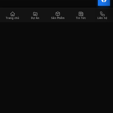
Trang chủ
Dự Án
Sản Phẩm
Tin Tức
Liên hệ
CÔNG TY TNHH SÀI GÒN HORECA
Saigon Horeca cung cấp đa dạng các sản phẩm thiết bị bếp công
nghiệp và thiết bị quầy bar phục vụ cho khách hàng trong lĩnh
vực F&B, bao gồm tư vấn thiết kế, thi công lắp đặt, cung cấp thiết
bị, và tư vấn vận hành kinh doanh.