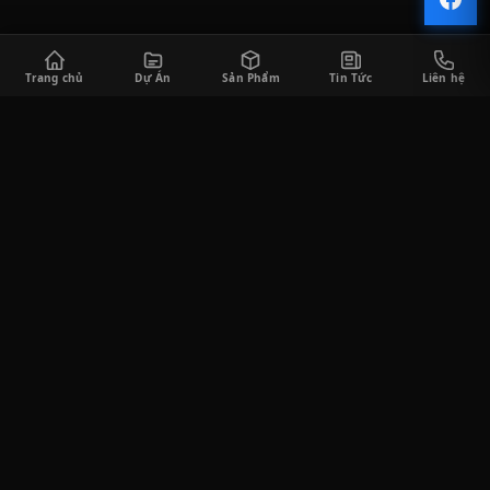
Trang chủ
Dự Án
Sản Phẩm
Tin Tức
Liên hệ
CÔNG TY TNHH SÀI GÒN HORECA
Saigon Horeca cung cấp đa dạng các sản phẩm thiết bị bếp công
nghiệp và thiết bị quầy bar phục vụ cho khách hàng trong lĩnh
vực F&B, bao gồm tư vấn thiết kế, thi công lắp đặt, cung cấp thiết
bị, và tư vấn vận hành kinh doanh.