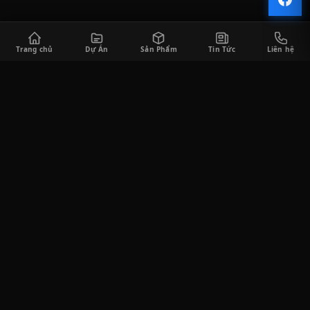
Trang chủ
Dự Án
Sản Phẩm
Tin Tức
Liên hệ
CÔNG TY TNHH SÀI GÒN HORECA
Saigon Horeca cung cấp đa dạng các sản phẩm thiết bị bếp công
nghiệp và thiết bị quầy bar phục vụ cho khách hàng trong lĩnh
vực F&B, bao gồm tư vấn thiết kế, thi công lắp đặt, cung cấp thiết
bị, và tư vấn vận hành kinh doanh.