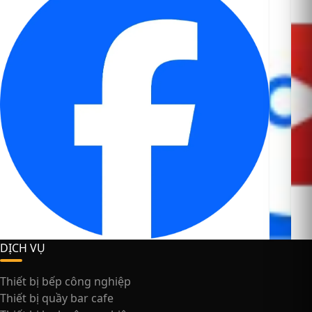
DỊCH VỤ
Thiết bị bếp công nghiệp
Thiết bị quầy bar cafe