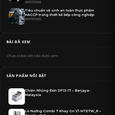
05/07/2026
Tiêu chuẩn vệ sinh an toàn thực phẩm
HACCP trong thiết kế bếp công nghiệp
03/07/2026
BÀI ĐÃ XEM
Chưa có bài viết nào được xem.
SẢN PHẨM NỔI BẬT
Chiên Nhúng Đơn DF13-17 – Berjaya-
Malaysia
Lò Nướng Combi 7 Khay Gn 1/1 MTE7W_R –