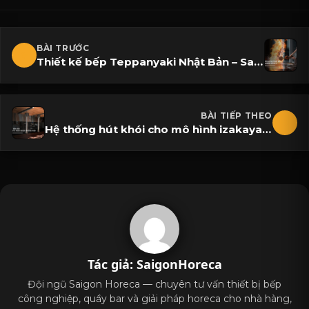
BÀI TRƯỚC
Thiết kế bếp Teppanyaki Nhật Bản – Saigon Horeca đồng hành nâng tầm đẳng cấp nhà hàng
BÀI TIẾP THEO
Hệ thống hút khói cho mô hình izakaya hoặc quán nướng Nhật
Tác giả: SaigonHoreca
Đội ngũ Saigon Horeca — chuyên tư vấn thiết bị bếp
công nghiệp, quầy bar và giải pháp horeca cho nhà hàng,