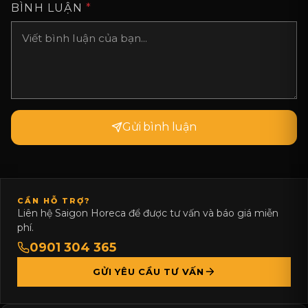
BÌNH LUẬN
*
Gửi bình luận
CẦN HỖ TRỢ?
Liên hệ Saigon Horeca để được tư vấn và báo giá miễn
phí.
0901 304 365
GỬI YÊU CẦU TƯ VẤN