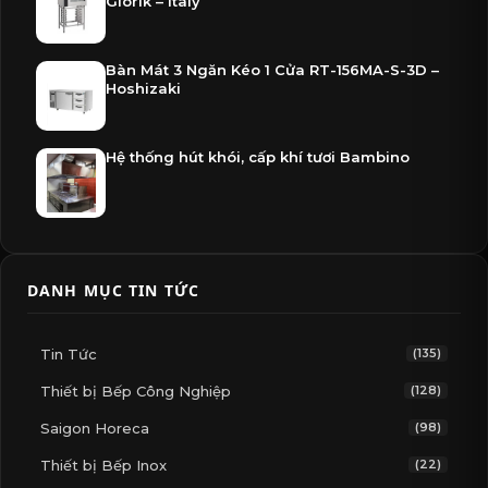
Giorik – Italy
Bàn Mát 3 Ngăn Kéo 1 Cửa RT-156MA-S-3D –
Hoshizaki
Hệ thống hút khói, cấp khí tươi Bambino
DANH MỤC TIN TỨC
Tin Tức
(135)
Thiết bị Bếp Công Nghiệp
(128)
Saigon Horeca
(98)
Thiết bị Bếp Inox
(22)