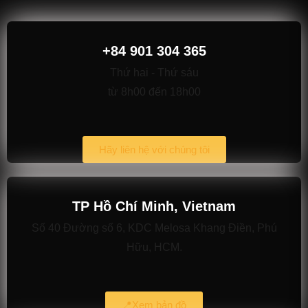
+84 901 304 365
Thứ hai - Thứ sáu
từ 8h00 đến 18h00
Hãy liên hệ với chúng tôi
TP Hồ Chí Minh, Vietnam
Số 40 Đường số 6, KDC Melosa Khang Điền, Phú
Hữu, HCM.
📍Xem bản đồ